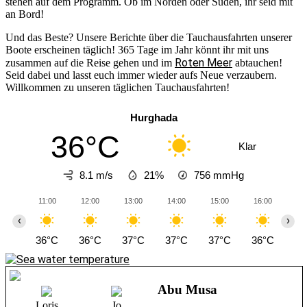
stehen auf dem Programm. Ob im Norden oder Süden, ihr seid mit
an Bord!
Und das Beste? Unsere Berichte über die Tauchausfahrten unserer
Boote erscheinen täglich! 365 Tage im Jahr könnt ihr mit uns
Roten Meer
zusammen auf die Reise gehen und im
abtauchen!
Seid dabei und lasst euch immer wieder aufs Neue verzaubern.
Willkommen zu unseren täglichen Tauchausfahrten!
Hurghada
36°C
Klar
8.1 m/s
21%
756
mmHg
11:00
12:00
13:00
14:00
15:00
16:00
17
‹
›
36°C
36°C
37°C
37°C
37°C
36°C
36
Abu Musa
Loris
Jo