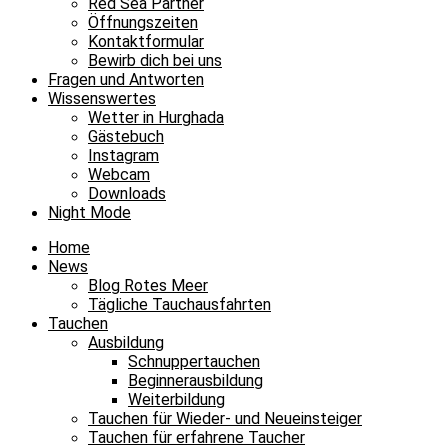
Red Sea Partner
Öffnungszeiten
Kontaktformular
Bewirb dich bei uns
Fragen und Antworten
Wissenswertes
Wetter in Hurghada
Gästebuch
Instagram
Webcam
Downloads
Night Mode
Home
News
Blog Rotes Meer
Tägliche Tauchausfahrten
Tauchen
Ausbildung
Schnuppertauchen
Beginnerausbildung
Weiterbildung
Tauchen für Wieder- und Neueinsteiger
Tauchen für erfahrene Taucher