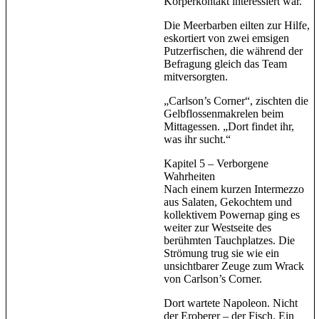
Körperkontakt interessiert war.
Die Meerbarben eilten zur Hilfe,
eskortiert von zwei emsigen
Putzerfischen, die während der
Befragung gleich das Team
mitversorgten.
„Carlson’s Corner“, zischten die
Gelbflossenmakrelen beim
Mittagessen. „Dort findet ihr,
was ihr sucht.“
Kapitel 5 – Verborgene
Wahrheiten
Nach einem kurzen Intermezzo
aus Salaten, Gekochtem und
kollektivem Powernap ging es
weiter zur Westseite des
berühmten Tauchplatzes. Die
Strömung trug sie wie ein
unsichtbarer Zeuge zum Wrack
von Carlson’s Corner.
Dort wartete Napoleon. Nicht
der Eroberer – der Fisch. Ein