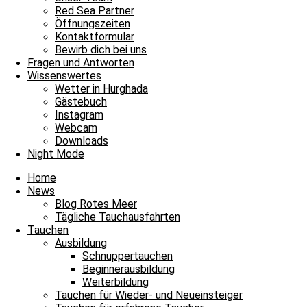
Unsere Basis
Red Sea Partner
Tauchen
Öffnungszeiten
Fragen und Antworten
Kontaktformular
Bewirb dich bei uns
Envelope
Facebook
Youtube
Instagram
Fragen und Antworten
Wissenswertes
James & Mac Diving Center
Wetter in Hurghada
Giftun Azur Resort
Gästebuch
0000 Hurghada / Red Sea / Egypt
Instagram
Tel: +20 122 311 8923
Webcam
Tel Büro: +20 65 3463003
Downloads
Night Mode
Home
News
Blog Rotes Meer
Tägliche Tauchausfahrten
Tauchen
Ausbildung
Schnuppertauchen
Beginnerausbildung
Weiterbildung
Tauchen für Wieder- und Neueinsteiger