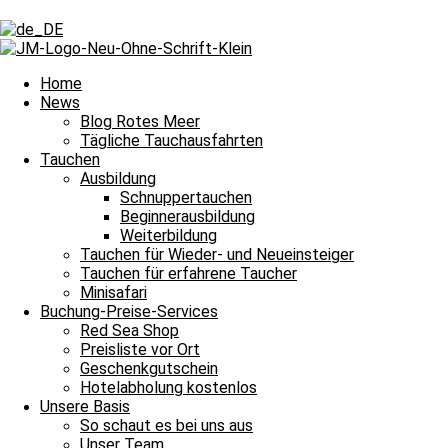
Schlagwort: Gebiss
Schlagwort: Gebiss
Home
News
Blog Rotes Meer
Tägliche Tauchausfahrten
Tägliche Tauchausfahrten
Tauchen
Ausbildung
Erstaunliche Funde beim spontanen Clean Up
Schnuppertauchen
Beginnerausbildung
Bitte einmal aktualisieren, um den Inhalt richtig anzuzeigen Erstaun
Weiterbildung
Weiterlesen »
Tauchen für Wieder- und Neueinsteiger
6. August 2025
Keine Kommentare
Tauchen für erfahrene Taucher
Minisafari
Impressum
Buchung-Preise-Services
Datenschutz
Red Sea Shop
Kontakt
Preisliste vor Ort
Stellenangebote / Jobsuche
Geschenkgutschein
Red Sea Partner
Hotelabholung kostenlos
Red Sea Shop
Unsere Basis
So schaut es bei uns aus
News
Unser Team