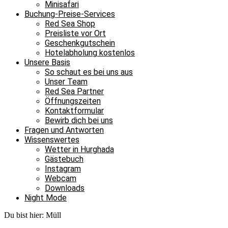
Minisafari
Buchung-Preise-Services
Red Sea Shop
Preisliste vor Ort
Geschenkgutschein
Hotelabholung kostenlos
Unsere Basis
So schaut es bei uns aus
Unser Team
Red Sea Partner
Öffnungszeiten
Kontaktformular
Bewirb dich bei uns
Fragen und Antworten
Wissenswertes
Wetter in Hurghada
Gästebuch
Instagram
Webcam
Downloads
Night Mode
Du bist hier:
Müll