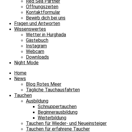
Red Sea Partner
Öffnungszeiten
Kontaktformular
Bewirb dich bei uns
Fragen und Antworten
Wissenswertes
Wetter in Hurghada
Gästebuch
Instagram
Webcam
Downloads
Night Mode
Home
News
Blog Rotes Meer
Tägliche Tauchausfahrten
Tauchen
Ausbildung
Schnuppertauchen
Beginnerausbildung
Weiterbildung
Tauchen für Wieder- und Neueinsteiger
Tauchen für erfahrene Taucher