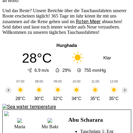
an Bord!
Und das Beste? Unsere Berichte über die Tauchausfahrten unserer
Boote erscheinen täglich! 365 Tage im Jahr könnt ihr mit uns
Roten Meer
zusammen auf die Reise gehen und im
abtauchen!
Seid dabei und lasst euch immer wieder aufs Neue verzaubern.
Willkommen zu unseren täglichen Tauchausfahrten!
Hurghada
28°C
Klar
6.9 m/s
29%
755
mmHg
07:00
08:00
09:00
10:00
11:00
12:00
13
‹
›
28°C
30°C
32°C
34°C
35°C
35°C
35
Abu Scharara
Maria
Mo Bakr
Tauchplatz 1: Erg