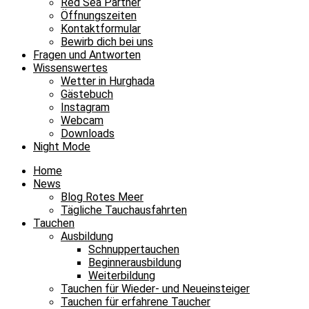
Red Sea Partner
Öffnungszeiten
Kontaktformular
Bewirb dich bei uns
Fragen und Antworten
Wissenswertes
Wetter in Hurghada
Gästebuch
Instagram
Webcam
Downloads
Night Mode
Home
News
Blog Rotes Meer
Tägliche Tauchausfahrten
Tauchen
Ausbildung
Schnuppertauchen
Beginnerausbildung
Weiterbildung
Tauchen für Wieder- und Neueinsteiger
Tauchen für erfahrene Taucher