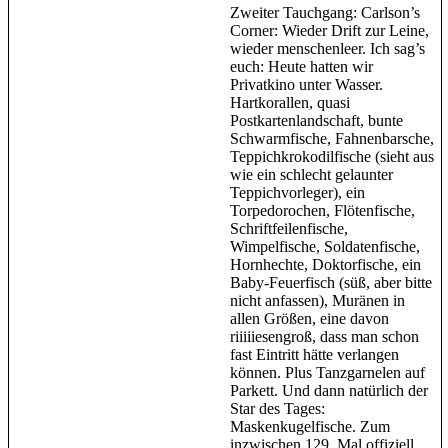
Zweiter Tauchgang: Carlson’s
Corner: Wieder Drift zur Leine,
wieder menschenleer. Ich sag’s
euch: Heute hatten wir
Privatkino unter Wasser.
Hartkorallen, quasi
Postkartenlandschaft, bunte
Schwarmfische, Fahnenbarsche,
Teppichkrokodilfische (sieht aus
wie ein schlecht gelaunter
Teppichvorleger), ein
Torpedorochen, Flötenfische,
Schriftfeilenfische,
Wimpelfische, Soldatenfische,
Hornhechte, Doktorfische, ein
Baby-Feuerfisch (süß, aber bitte
nicht anfassen), Muränen in
allen Größen, eine davon
riiiiiesengroß, dass man schon
fast Eintritt hätte verlangen
können. Plus Tanzgarnelen auf
Parkett. Und dann natürlich der
Star des Tages:
Maskenkugelfische. Zum
inzwischen 129. Mal offiziell