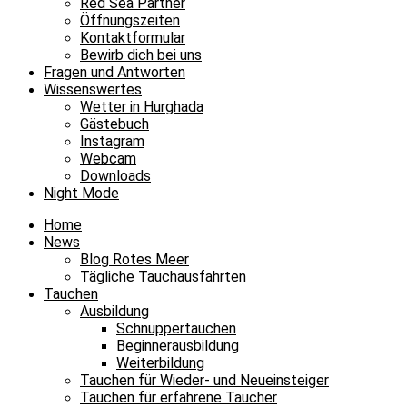
Red Sea Partner
Öffnungszeiten
Kontaktformular
Bewirb dich bei uns
Fragen und Antworten
Wissenswertes
Wetter in Hurghada
Gästebuch
Instagram
Webcam
Downloads
Night Mode
Home
News
Blog Rotes Meer
Tägliche Tauchausfahrten
Tauchen
Ausbildung
Schnuppertauchen
Beginnerausbildung
Weiterbildung
Tauchen für Wieder- und Neueinsteiger
Tauchen für erfahrene Taucher