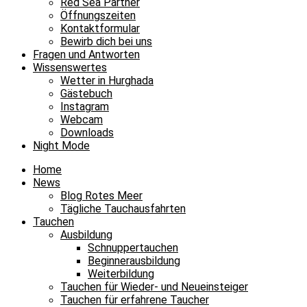
Red Sea Partner
Öffnungszeiten
Kontaktformular
Bewirb dich bei uns
Fragen und Antworten
Wissenswertes
Wetter in Hurghada
Gästebuch
Instagram
Webcam
Downloads
Night Mode
Home
News
Blog Rotes Meer
Tägliche Tauchausfahrten
Tauchen
Ausbildung
Schnuppertauchen
Beginnerausbildung
Weiterbildung
Tauchen für Wieder- und Neueinsteiger
Tauchen für erfahrene Taucher