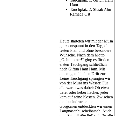
Tauchplatz 1: Giftun Ham
Ham
Tauchplatz 2: Shaab Abu
Ramada Ost
Heute starteten wir mit der Musa
ganz entspannt in den Tag, ohne
festen Plan und ohne besondere
Wünsche. Nach dem Motto
„Geht immer!“ ging es für den
ersten Tauchgang schließlich
nach Giftun Ham Ham. Mit
einem gemütlichen Drift zur
Leine Tauchgang sprangen wir
von der Musa ins Wasser. Für
alle war etwas dabei: Ob etwas
tiefer oder lieber flacher, jeder
kam auf seine Kosten. Zwischen
den beeindruckenden
Gorgonien entdeckten wir einen
Langnasenbüschelbarsch. Auch
eine Schildkröte ließ sich für alle