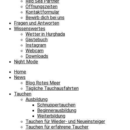
Red Sea Partner
Öffnungszeiten
Kontaktformular
Bewirb dich bei uns
Fragen und Antworten
Wissenswertes
Wetter in Hurghada
Gästebuch
Instagram
Webcam
Downloads
Night Mode
Home
News
Blog Rotes Meer
Tägliche Tauchausfahrten
Tauchen
Ausbildung
Schnuppertauchen
Beginnerausbildung
Weiterbildung
Tauchen für Wieder- und Neueinsteiger
Tauchen für erfahrene Taucher