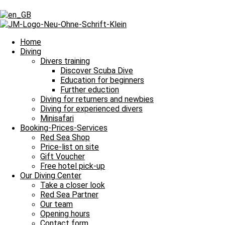
Tag: Aquarium
Tag: Aquarium
Home
Diving
Divers training
Discover Scuba Dive
Our Daily Dive Trips
Education for beginners
Further eduction
Sanftes Gleiten durch ein Reich aus Farben
Diving for returners and newbies
Diving for experienced divers
Bitte einmal aktualisieren, um den Inhalt richtig anzuzeigen Sanftes 
Minisafari
Read more »
Booking-Prices-Services
2. April 2026
No Comments
Red Sea Shop
Price-list on site
Our Daily Dive Trips
Gift Voucher
Free hotel pick-up
Nach einem Tag Pause wieder bei den Fischen
Our Diving Center
Take a closer look
Bitte einmal aktualisieren, um den Inhalt richtig anzuzeigen Nach ei
Red Sea Partner
Our team
Read more »
Opening hours
26. March 2026
No Comments
Contact form