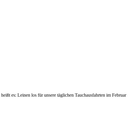
r wir genossen unser Mittagessen und damit heißt es: Leinen los
t heißt es: Leinen los für unsere täglichen Tauchausfahrten im Februar