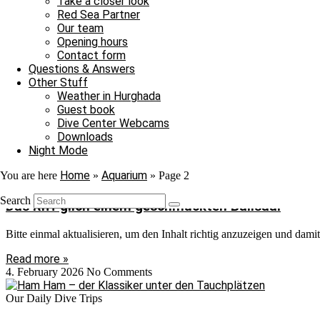
Take a closer look
Red Sea Partner
Read more »
Our team
22. February 2026
No Comments
Opening hours
Contact form
Our Daily Dive Trips
Questions & Answers
Other Stuff
Nicht nur wir genossen unser Mittagessen
Weather in Hurghada
Guest book
Bitte einmal aktualisieren, um den Inhalt richtig anzuzeigen Nicht nu
Dive Center Webcams
Downloads
Read more »
Night Mode
21. February 2026
No Comments
Home
Aquarium
You are here
»
»
Page 2
Our Daily Dive Trips
Search
Das Riff glich einem geschmückten Ballsaal
Bitte einmal aktualisieren, um den Inhalt richtig anzuzeigen und dami
Read more »
4. February 2026
No Comments
Our Daily Dive Trips