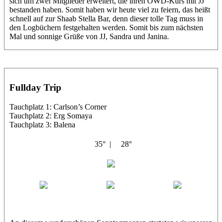
sich um zwei Mitglieder erweitert, die ihren OWD-Kurs mit JJ
bestanden haben. Somit haben wir heute viel zu feiern, das heißt
schnell auf zur Shaab Stella Bar, denn dieser tolle Tag muss in
den Logbüchern festgehalten werden. Somit bis zum nächsten
Mal und sonnige Grüße von JJ, Sandra und Janina.
Fullday Trip
Tauchplatz 1: Carlson’s Corner
Tauchplatz 2: Erg Somaya
Tauchplatz 3: Balena
35° |
28°
Abu Galambo
Jamie
MoMo
Loris