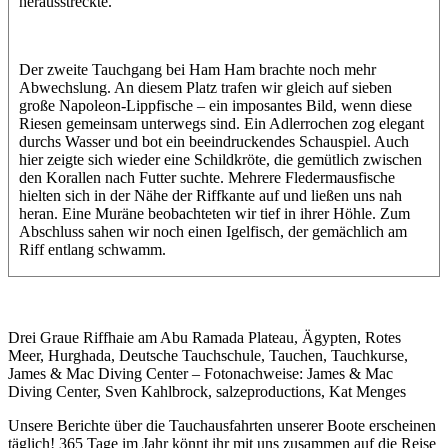
herausstreckte.
Der zweite Tauchgang bei Ham Ham brachte noch mehr
Abwechslung. An diesem Platz trafen wir gleich auf sieben
große Napoleon-Lippfische – ein imposantes Bild, wenn diese
Riesen gemeinsam unterwegs sind. Ein Adlerrochen zog elegant
durchs Wasser und bot ein beeindruckendes Schauspiel. Auch
hier zeigte sich wieder eine Schildkröte, die gemütlich zwischen
den Korallen nach Futter suchte. Mehrere Fledermausfische
hielten sich in der Nähe der Riffkante auf und ließen uns nah
heran. Eine Muräne beobachteten wir tief in ihrer Höhle. Zum
Abschluss sahen wir noch einen Igelfisch, der gemächlich am
Riff entlang schwamm.
Drei Graue Riffhaie am Abu Ramada Plateau, Ägypten, Rotes
Meer, Hurghada, Deutsche Tauchschule, Tauchen, Tauchkurse,
James & Mac Diving Center – Fotonachweise: James & Mac
Diving Center, Sven Kahlbrock, salzeproductions, Kat Menges
Unsere Berichte über die Tauchausfahrten unserer Boote erscheinen
täglich! 365 Tage im Jahr könnt ihr mit uns zusammen auf die Reise