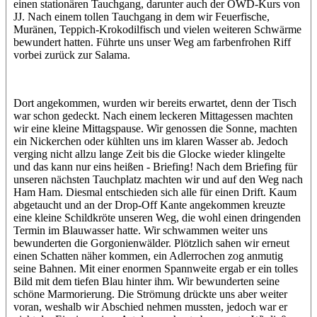
einen stationären Tauchgang, darunter auch der OWD-Kurs von
JJ. Nach einem tollen Tauchgang in dem wir Feuerfische,
Muränen, Teppich-Krokodilfisch und vielen weiteren Schwärme
bewundert hatten. Führte uns unser Weg am farbenfrohen Riff
vorbei zurück zur Salama.
Dort angekommen, wurden wir bereits erwartet, denn der Tisch
war schon gedeckt. Nach einem leckeren Mittagessen machten
wir eine kleine Mittagspause. Wir genossen die Sonne, machten
ein Nickerchen oder kühlten uns im klaren Wasser ab. Jedoch
verging nicht allzu lange Zeit bis die Glocke wieder klingelte
und das kann nur eins heißen - Briefing! Nach dem Briefing für
unseren nächsten Tauchplatz machten wir und auf den Weg nach
Ham Ham. Diesmal entschieden sich alle für einen Drift. Kaum
abgetaucht und an der Drop-Off Kante angekommen kreuzte
eine kleine Schildkröte unseren Weg, die wohl einen dringenden
Termin im Blauwasser hatte. Wir schwammen weiter uns
bewunderten die Gorgonienwälder. Plötzlich sahen wir erneut
einen Schatten näher kommen, ein Adlerrochen zog anmutig
seine Bahnen. Mit einer enormen Spannweite ergab er ein tolles
Bild mit dem tiefen Blau hinter ihm. Wir bewunderten seine
schöne Marmorierung. Die Strömung drückte uns aber weiter
voran, weshalb wir Abschied nehmen mussten, jedoch war er