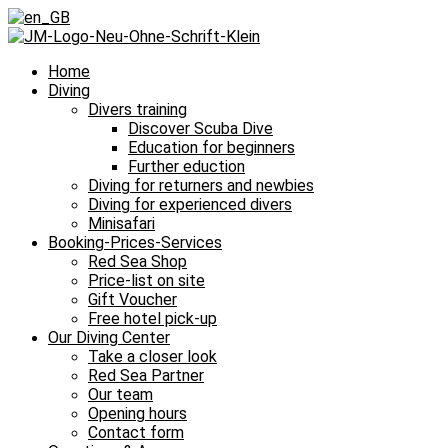
Home
Diving
Divers training
Discover Scuba Dive
Education for beginners
Further eduction
Diving for returners and newbies
Diving for experienced divers
Minisafari
Booking-Prices-Services
Red Sea Shop
Price-list on site
Gift Voucher
Free hotel pick-up
Our Diving Center
Take a closer look
Red Sea Partner
Our team
Opening hours
Contact form