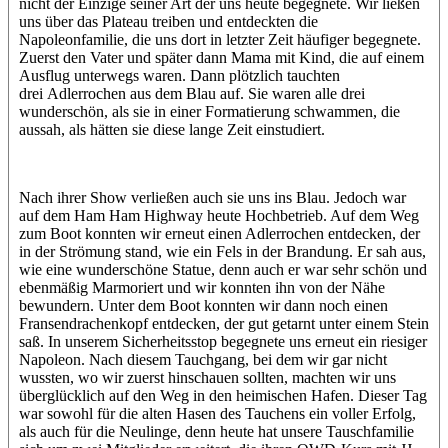
nicht der Einzige seiner Art der uns heute begegnete. Wir ließen
uns über das Plateau treiben und entdeckten die
Napoleonfamilie, die uns dort in letzter Zeit häufiger begegnete.
Zuerst den Vater und später dann Mama mit Kind, die auf einem
Ausflug unterwegs waren. Dann plötzlich tauchten
drei Adlerrochen aus dem Blau auf. Sie waren alle drei
wunderschön, als sie in einer Formatierung schwammen, die
aussah, als hätten sie diese lange Zeit einstudiert.
Nach ihrer Show verließen auch sie uns ins Blau. Jedoch war
auf dem Ham Ham Highway heute Hochbetrieb. Auf dem Weg
zum Boot konnten wir erneut einen Adlerrochen entdecken, der
in der Strömung stand, wie ein Fels in der Brandung. Er sah aus,
wie eine wunderschöne Statue, denn auch er war sehr schön und
ebenmäßig Marmoriert und wir konnten ihn von der Nähe
bewundern. Unter dem Boot konnten wir dann noch einen
Fransendrachenkopf entdecken, der gut getarnt unter einem Stein
saß. In unserem Sicherheitsstop begegnete uns erneut ein riesiger
Napoleon. Nach diesem Tauchgang, bei dem wir gar nicht
wussten, wo wir zuerst hinschauen sollten, machten wir uns
überglücklich auf den Weg in den heimischen Hafen. Dieser Tag
war sowohl für die alten Hasen des Tauchens ein voller Erfolg,
als auch für die Neulinge, denn heute hat unsere Tauschfamilie