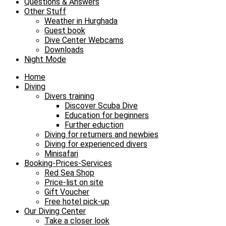
Questions & Answers
Other Stuff
Weather in Hurghada
Guest book
Dive Center Webcams
Downloads
Night Mode
Home
Diving
Divers training
Discover Scuba Dive
Education for beginners
Further eduction
Diving for returners and newbies
Diving for experienced divers
Minisafari
Booking-Prices-Services
Red Sea Shop
Price-list on site
Gift Voucher
Free hotel pick-up
Our Diving Center
Take a closer look