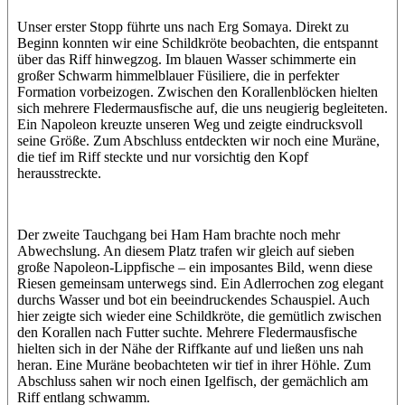
Unser erster Stopp führte uns nach Erg Somaya. Direkt zu
Beginn konnten wir eine Schildkröte beobachten, die entspannt
über das Riff hinwegzog. Im blauen Wasser schimmerte ein
großer Schwarm himmelblauer Füsiliere, die in perfekter
Formation vorbeizogen. Zwischen den Korallenblöcken hielten
sich mehrere Fledermausfische auf, die uns neugierig begleiteten.
Ein Napoleon kreuzte unseren Weg und zeigte eindrucksvoll
seine Größe. Zum Abschluss entdeckten wir noch eine Muräne,
die tief im Riff steckte und nur vorsichtig den Kopf
herausstreckte.
Der zweite Tauchgang bei Ham Ham brachte noch mehr
Abwechslung. An diesem Platz trafen wir gleich auf sieben
große Napoleon-Lippfische – ein imposantes Bild, wenn diese
Riesen gemeinsam unterwegs sind. Ein Adlerrochen zog elegant
durchs Wasser und bot ein beeindruckendes Schauspiel. Auch
hier zeigte sich wieder eine Schildkröte, die gemütlich zwischen
den Korallen nach Futter suchte. Mehrere Fledermausfische
hielten sich in der Nähe der Riffkante auf und ließen uns nah
heran. Eine Muräne beobachteten wir tief in ihrer Höhle. Zum
Abschluss sahen wir noch einen Igelfisch, der gemächlich am
Riff entlang schwamm.