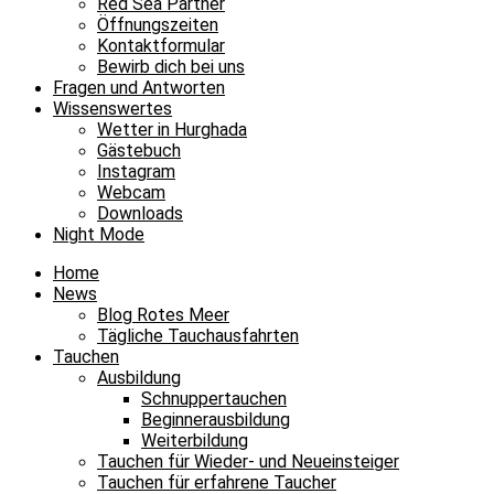
Red Sea Partner
Öffnungszeiten
Kontaktformular
Bewirb dich bei uns
Fragen und Antworten
Wissenswertes
Wetter in Hurghada
Gästebuch
Instagram
Webcam
Downloads
Night Mode
Home
News
Blog Rotes Meer
Tägliche Tauchausfahrten
Tauchen
Ausbildung
Schnuppertauchen
Beginnerausbildung
Weiterbildung
Tauchen für Wieder- und Neueinsteiger
Tauchen für erfahrene Taucher