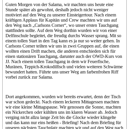
Guten Morgen von der Salama, wir machten uns heute eine
Stunde später als gewohnt, deshalb jedoch nicht weniger
motiviert auf den Weg zu unserer Einsteigertour. Nach einem
kräftigen Applaus für Kapitän und Crew machten wir uns auf
den Weg nach „Carlsons Corner“, wo unser ersten Tauchgang
stattfinden sollte. Auf dem Weg dorthin wurden wir von einer
Delfinschule begleitet, die freudig durchs Wasser sprang. Mit so
einem tollen Start in den Tag kann es ja nur so weiter gehen. In
Carlsons Corner teilten wir uns in zwei Gruppen auf, die einen
wollten einen Drift machen, die anderen entschieden sich für
einen stationären Tauchgang, darunter auch der OWD-Kurs von
JJ. Nach einem tollen Tauchgang in dem wir Feuerfische,
Muränen, Teppich-Krokodilfisch und vielen weiteren Schwärme
bewundert hatten. Führte uns unser Weg am farbenfrohen Riff
vorbei zurück zur Salama.
Dort angekommen, wurden wir bereits erwartet, denn der Tisch
war schon gedeckt. Nach einem leckeren Mittagessen machten
wir eine kleine Mittagspause. Wir genossen die Sonne, machten
ein Nickerchen oder kühlten uns im klaren Wasser ab. Jedoch
verging nicht allzu lange Zeit bis die Glocke wieder klingelte
und das kann nur eins heißen - Briefing! Nach dem Briefing für
unseren nächsten Tauchplatz machten wir und auf den Weg nach