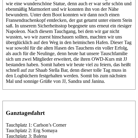
wie eine wunderschöne Statue, denn auch er war sehr schön und
ebenmäßig Marmoriert und wir konnten ihn von der Nähe
bewundern. Unter dem Boot konnten wir dann noch einen
Fransendrachenkopf entdecken, der gut getarnt unter einem Stein
saß. In unserem Sicherheitsstop begegnete uns erneut ein riesiger
Napoleon. Nach diesem Tauchgang, bei dem wir gar nicht
wussten, wo wir zuerst hinschauen sollten, machten wir uns
überglücklich auf den Weg in den heimischen Hafen. Dieser Tag
war sowohl für die alten Hasen des Tauchens ein voller Erfolg,
als auch für die Neulinge, denn heute hat unsere Tauschfamilie
sich um zwei Mitglieder erweitert, die ihren OWD-Kurs mit JJ
bestanden haben. Somit haben wir heute viel zu feiern, das heißt
schnell auf zur Shaab Stella Bar, denn dieser tolle Tag muss in
den Logbüchern festgehalten werden. Somit bis zum nächsten
Mal und sonnige Grüße von JJ, Sandra und Janina.
Ganztagesfahrt
Tauchplatz 1: Carlson’s Corner
Tauchplatz 2: Erg Somaya
Tauchplatz 3: Balena