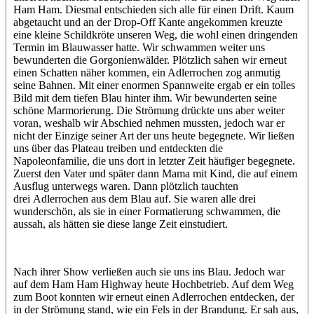
Ham Ham. Diesmal entschieden sich alle für einen Drift. Kaum
abgetaucht und an der Drop-Off Kante angekommen kreuzte
eine kleine Schildkröte unseren Weg, die wohl einen dringenden
Termin im Blauwasser hatte. Wir schwammen weiter uns
bewunderten die Gorgonienwälder. Plötzlich sahen wir erneut
einen Schatten näher kommen, ein Adlerrochen zog anmutig
seine Bahnen. Mit einer enormen Spannweite ergab er ein tolles
Bild mit dem tiefen Blau hinter ihm. Wir bewunderten seine
schöne Marmorierung. Die Strömung drückte uns aber weiter
voran, weshalb wir Abschied nehmen mussten, jedoch war er
nicht der Einzige seiner Art der uns heute begegnete. Wir ließen
uns über das Plateau treiben und entdeckten die
Napoleonfamilie, die uns dort in letzter Zeit häufiger begegnete.
Zuerst den Vater und später dann Mama mit Kind, die auf einem
Ausflug unterwegs waren. Dann plötzlich tauchten
drei Adlerrochen aus dem Blau auf. Sie waren alle drei
wunderschön, als sie in einer Formatierung schwammen, die
aussah, als hätten sie diese lange Zeit einstudiert.
Nach ihrer Show verließen auch sie uns ins Blau. Jedoch war
auf dem Ham Ham Highway heute Hochbetrieb. Auf dem Weg
zum Boot konnten wir erneut einen Adlerrochen entdecken, der
in der Strömung stand, wie ein Fels in der Brandung. Er sah aus,