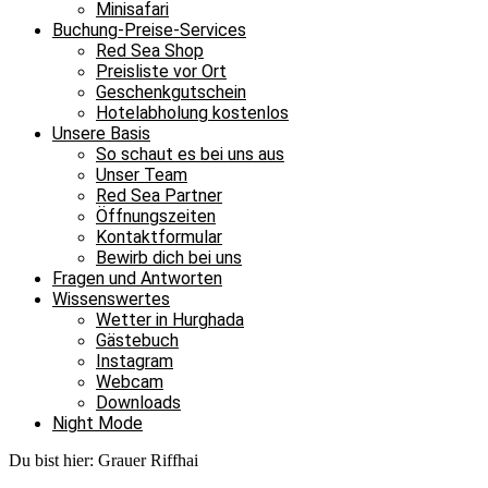
Minisafari
Buchung-Preise-Services
Red Sea Shop
Preisliste vor Ort
Geschenkgutschein
Hotelabholung kostenlos
Unsere Basis
So schaut es bei uns aus
Unser Team
Red Sea Partner
Öffnungszeiten
Kontaktformular
Bewirb dich bei uns
Fragen und Antworten
Wissenswertes
Wetter in Hurghada
Gästebuch
Instagram
Webcam
Downloads
Night Mode
Du bist hier:
Grauer Riffhai