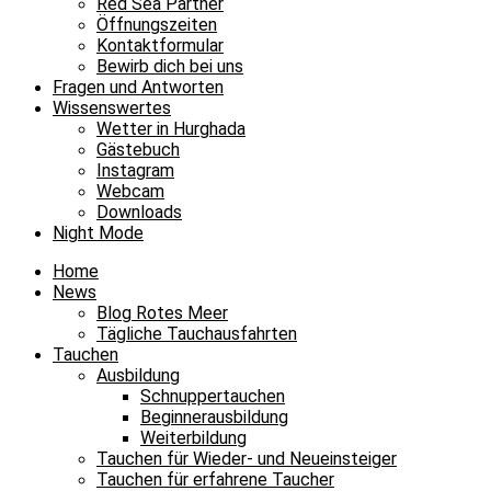
Red Sea Partner
Öffnungszeiten
Kontaktformular
Bewirb dich bei uns
Fragen und Antworten
Wissenswertes
Wetter in Hurghada
Gästebuch
Instagram
Webcam
Downloads
Night Mode
Home
News
Blog Rotes Meer
Tägliche Tauchausfahrten
Tauchen
Ausbildung
Schnuppertauchen
Beginnerausbildung
Weiterbildung
Tauchen für Wieder- und Neueinsteiger
Tauchen für erfahrene Taucher