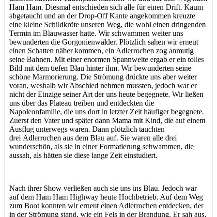
Ham Ham. Diesmal entschieden sich alle für einen Drift. Kaum
abgetaucht und an der Drop-Off Kante angekommen kreuzte
eine kleine Schildkröte unseren Weg, die wohl einen dringenden
Termin im Blauwasser hatte. Wir schwammen weiter uns
bewunderten die Gorgonienwälder. Plötzlich sahen wir erneut
einen Schatten näher kommen, ein Adlerrochen zog anmutig
seine Bahnen. Mit einer enormen Spannweite ergab er ein tolles
Bild mit dem tiefen Blau hinter ihm. Wir bewunderten seine
schöne Marmorierung. Die Strömung drückte uns aber weiter
voran, weshalb wir Abschied nehmen mussten, jedoch war er
nicht der Einzige seiner Art der uns heute begegnete. Wir ließen
uns über das Plateau treiben und entdeckten die
Napoleonfamilie, die uns dort in letzter Zeit häufiger begegnete.
Zuerst den Vater und später dann Mama mit Kind, die auf einem
Ausflug unterwegs waren. Dann plötzlich tauchten
drei Adlerrochen aus dem Blau auf. Sie waren alle drei
wunderschön, als sie in einer Formatierung schwammen, die
aussah, als hätten sie diese lange Zeit einstudiert.
Nach ihrer Show verließen auch sie uns ins Blau. Jedoch war
auf dem Ham Ham Highway heute Hochbetrieb. Auf dem Weg
zum Boot konnten wir erneut einen Adlerrochen entdecken, der
in der Strömung stand, wie ein Fels in der Brandung. Er sah aus,