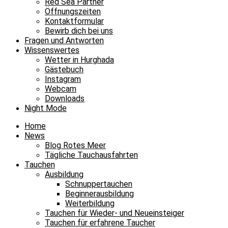
Red Sea Partner
Öffnungszeiten
Kontaktformular
Bewirb dich bei uns
Fragen und Antworten
Wissenswertes
Wetter in Hurghada
Gästebuch
Instagram
Webcam
Downloads
Night Mode
Home
News
Blog Rotes Meer
Tägliche Tauchausfahrten
Tauchen
Ausbildung
Schnuppertauchen
Beginnerausbildung
Weiterbildung
Tauchen für Wieder- und Neueinsteiger
Tauchen für erfahrene Taucher