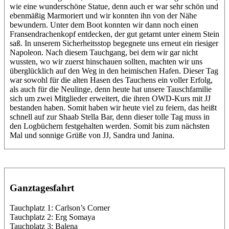
wie eine wunderschöne Statue, denn auch er war sehr schön und
ebenmäßig Marmoriert und wir konnten ihn von der Nähe
bewundern. Unter dem Boot konnten wir dann noch einen
Fransendrachenkopf entdecken, der gut getarnt unter einem Stein
saß. In unserem Sicherheitsstop begegnete uns erneut ein riesiger
Napoleon. Nach diesem Tauchgang, bei dem wir gar nicht
wussten, wo wir zuerst hinschauen sollten, machten wir uns
überglücklich auf den Weg in den heimischen Hafen. Dieser Tag
war sowohl für die alten Hasen des Tauchens ein voller Erfolg,
als auch für die Neulinge, denn heute hat unsere Tauschfamilie
sich um zwei Mitglieder erweitert, die ihren OWD-Kurs mit JJ
bestanden haben. Somit haben wir heute viel zu feiern, das heißt
schnell auf zur Shaab Stella Bar, denn dieser tolle Tag muss in
den Logbüchern festgehalten werden. Somit bis zum nächsten
Mal und sonnige Grüße von JJ, Sandra und Janina.
Ganztagesfahrt
Tauchplatz 1: Carlson’s Corner
Tauchplatz 2: Erg Somaya
Tauchplatz 3: Balena