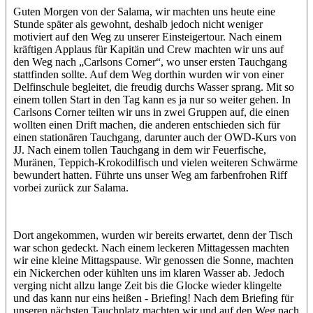
Guten Morgen von der Salama, wir machten uns heute eine
Stunde später als gewohnt, deshalb jedoch nicht weniger
motiviert auf den Weg zu unserer Einsteigertour. Nach einem
kräftigen Applaus für Kapitän und Crew machten wir uns auf
den Weg nach „Carlsons Corner“, wo unser ersten Tauchgang
stattfinden sollte. Auf dem Weg dorthin wurden wir von einer
Delfinschule begleitet, die freudig durchs Wasser sprang. Mit so
einem tollen Start in den Tag kann es ja nur so weiter gehen. In
Carlsons Corner teilten wir uns in zwei Gruppen auf, die einen
wollten einen Drift machen, die anderen entschieden sich für
einen stationären Tauchgang, darunter auch der OWD-Kurs von
JJ. Nach einem tollen Tauchgang in dem wir Feuerfische,
Muränen, Teppich-Krokodilfisch und vielen weiteren Schwärme
bewundert hatten. Führte uns unser Weg am farbenfrohen Riff
vorbei zurück zur Salama.
Dort angekommen, wurden wir bereits erwartet, denn der Tisch
war schon gedeckt. Nach einem leckeren Mittagessen machten
wir eine kleine Mittagspause. Wir genossen die Sonne, machten
ein Nickerchen oder kühlten uns im klaren Wasser ab. Jedoch
verging nicht allzu lange Zeit bis die Glocke wieder klingelte
und das kann nur eins heißen - Briefing! Nach dem Briefing für
unseren nächsten Tauchplatz machten wir und auf den Weg nach