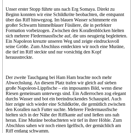
Unser erster Stopp führte uns nach Erg Somaya. Direkt zu
Beginn konnten wir eine Schildkröte beobachten, die entspannt
über das Riff hinwegzog. Im blauen Wasser schimmerte ein
großer Schwarm himmelblauer Füsiliere, die in perfekter
Formation vorbeizogen. Zwischen den Korallenblöcken hielten
sich mehrere Fledermausfische auf, die uns neugierig begleiteten.
Ein Napoleon kreuzte unseren Weg und zeigte eindrucksvoll
seine Größe. Zum Abschluss entdeckten wir noch eine Muräne,
die tief im Riff steckte und nur vorsichtig den Kopf
herausstreckte.
Der zweite Tauchgang bei Ham Ham brachte noch mehr
Abwechslung. An diesem Platz trafen wir gleich auf sieben
große Napoleon-Lippfische – ein imposantes Bild, wenn diese
Riesen gemeinsam unterwegs sind. Ein Adlerrochen zog elegant
durchs Wasser und bot ein beeindruckendes Schauspiel. Auch
hier zeigte sich wieder eine Schildkröte, die gemütlich zwischen
den Korallen nach Futter suchte. Mehrere Fledermausfische
hielten sich in der Nähe der Riffkante auf und ließen uns nah
heran. Eine Muräne beobachteten wir tief in ihrer Höhle. Zum
Abschluss sahen wir noch einen Igelfisch, der gemächlich am
Riff entlang schwamm.