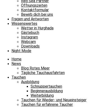
Red Sea Partner
Öffnungszeiten
Kontaktformular
Bewirb dich bei uns
Fragen und Antworten
Wissenswertes
Wetter in Hurghada
Gästebuch
Instagram
Webcam
Downloads
Night Mode
Home
News
Blog Rotes Meer
Tägliche Tauchausfahrten
Tauchen
Ausbildung
Schnuppertauchen
Beginnerausbildung
Weiterbildung
Tauchen für Wieder- und Neueinsteiger
Tauchen für erfahrene Taucher