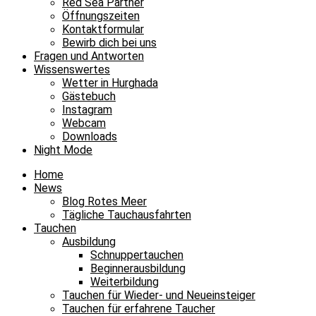
Red Sea Partner
Öffnungszeiten
Kontaktformular
Bewirb dich bei uns
Fragen und Antworten
Wissenswertes
Wetter in Hurghada
Gästebuch
Instagram
Webcam
Downloads
Night Mode
Home
News
Blog Rotes Meer
Tägliche Tauchausfahrten
Tauchen
Ausbildung
Schnuppertauchen
Beginnerausbildung
Weiterbildung
Tauchen für Wieder- und Neueinsteiger
Tauchen für erfahrene Taucher