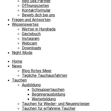
Red Sea Partner
Öffnungszeiten
Kontaktformular
Bewirb dich bei uns
Fragen und Antworten
Wissenswertes
Wetter in Hurghada
Gästebuch
Instagram
Webcam
Downloads
Night Mode
Home
News
Blog Rotes Meer
Tägliche Tauchausfahrten
Tauchen
Ausbildung
Schnuppertauchen
Beginnerausbildung
Weiterbildung
Tauchen für Wieder- und Neueinsteiger
Tauchen für erfahrene Taucher