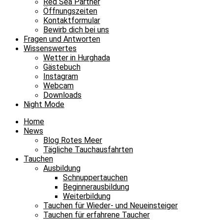
Red Sea Partner
Öffnungszeiten
Kontaktformular
Bewirb dich bei uns
Fragen und Antworten
Wissenswertes
Wetter in Hurghada
Gästebuch
Instagram
Webcam
Downloads
Night Mode
Home
News
Blog Rotes Meer
Tägliche Tauchausfahrten
Tauchen
Ausbildung
Schnuppertauchen
Beginnerausbildung
Weiterbildung
Tauchen für Wieder- und Neueinsteiger
Tauchen für erfahrene Taucher