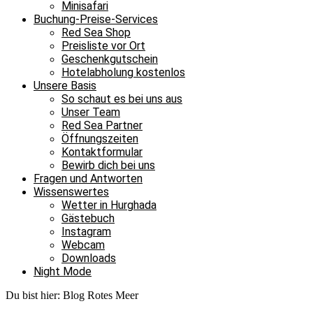
Minisafari
Buchung-Preise-Services
Red Sea Shop
Preisliste vor Ort
Geschenkgutschein
Hotelabholung kostenlos
Unsere Basis
So schaut es bei uns aus
Unser Team
Red Sea Partner
Öffnungszeiten
Kontaktformular
Bewirb dich bei uns
Fragen und Antworten
Wissenswertes
Wetter in Hurghada
Gästebuch
Instagram
Webcam
Downloads
Night Mode
Du bist hier:
Blog Rotes Meer