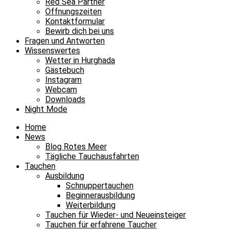
Red Sea Partner
Öffnungszeiten
Kontaktformular
Bewirb dich bei uns
Fragen und Antworten
Wissenswertes
Wetter in Hurghada
Gästebuch
Instagram
Webcam
Downloads
Night Mode
Home
News
Blog Rotes Meer
Tägliche Tauchausfahrten
Tauchen
Ausbildung
Schnuppertauchen
Beginnerausbildung
Weiterbildung
Tauchen für Wieder- und Neueinsteiger
Tauchen für erfahrene Taucher