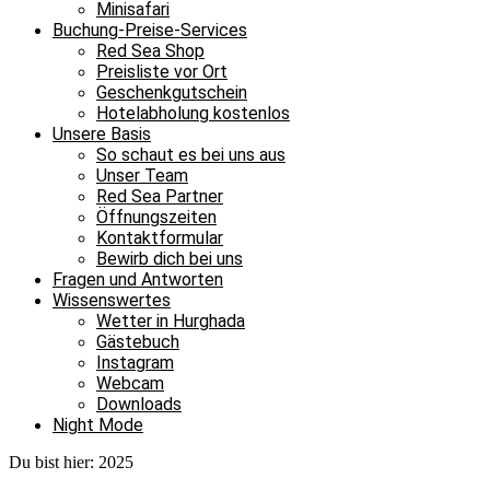
Minisafari
Buchung-Preise-Services
Red Sea Shop
Preisliste vor Ort
Geschenkgutschein
Hotelabholung kostenlos
Unsere Basis
So schaut es bei uns aus
Unser Team
Red Sea Partner
Öffnungszeiten
Kontaktformular
Bewirb dich bei uns
Fragen und Antworten
Wissenswertes
Wetter in Hurghada
Gästebuch
Instagram
Webcam
Downloads
Night Mode
Du bist hier:
2025