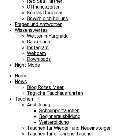
Red Sea Partner
Öffnungszeiten
Kontaktformular
Bewirb dich bei uns
Fragen und Antworten
Wissenswertes
Wetter in Hurghada
Gästebuch
Instagram
Webcam
Downloads
Night Mode
Home
News
Blog Rotes Meer
Tägliche Tauchausfahrten
Tauchen
Ausbildung
Schnuppertauchen
Beginnerausbildung
Weiterbildung
Tauchen für Wieder- und Neueinsteiger
Tauchen für erfahrene Taucher