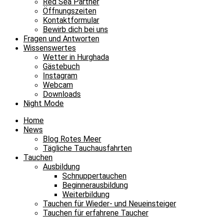
Red Sea Partner
Öffnungszeiten
Kontaktformular
Bewirb dich bei uns
Fragen und Antworten
Wissenswertes
Wetter in Hurghada
Gästebuch
Instagram
Webcam
Downloads
Night Mode
Home
News
Blog Rotes Meer
Tägliche Tauchausfahrten
Tauchen
Ausbildung
Schnuppertauchen
Beginnerausbildung
Weiterbildung
Tauchen für Wieder- und Neueinsteiger
Tauchen für erfahrene Taucher