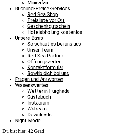
Minisafari
Buchung-Preise-Services
Red Sea Shop
Preisliste vor Ort
Geschenkgutschein
Hotelabholung kostenlos
Unsere Basis
So schaut es bei uns aus
Unser Team
Red Sea Partner
Öffnungszeiten
Kontaktformular
Bewirb dich bei uns
Fragen und Antworten
Wissenswertes
Wetter in Hurghada
Gästebuch
Instagram
Webcam
Downloads
Night Mode
Du bist hier:
42 Grad