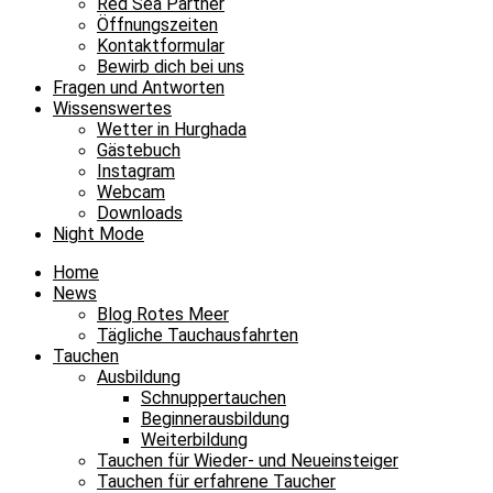
Red Sea Partner
Öffnungszeiten
Kontaktformular
Bewirb dich bei uns
Fragen und Antworten
Wissenswertes
Wetter in Hurghada
Gästebuch
Instagram
Webcam
Downloads
Night Mode
Home
News
Blog Rotes Meer
Tägliche Tauchausfahrten
Tauchen
Ausbildung
Schnuppertauchen
Beginnerausbildung
Weiterbildung
Tauchen für Wieder- und Neueinsteiger
Tauchen für erfahrene Taucher