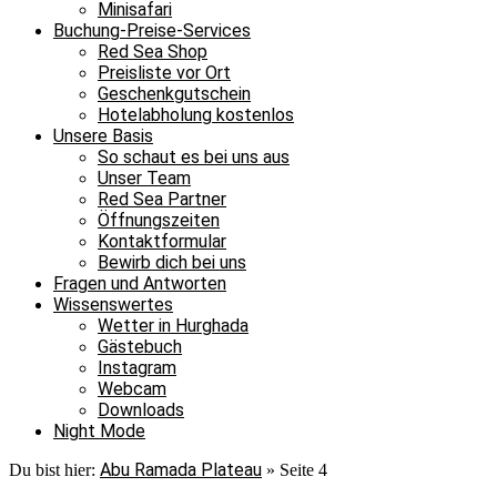
Minisafari
Buchung-Preise-Services
Red Sea Shop
Preisliste vor Ort
Geschenkgutschein
Hotelabholung kostenlos
Unsere Basis
So schaut es bei uns aus
Unser Team
Red Sea Partner
Öffnungszeiten
Kontaktformular
Bewirb dich bei uns
Fragen und Antworten
Wissenswertes
Wetter in Hurghada
Gästebuch
Instagram
Webcam
Downloads
Night Mode
Abu Ramada Plateau
Du bist hier:
»
Seite 4