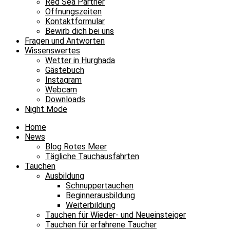
Red Sea Partner
Öffnungszeiten
Kontaktformular
Bewirb dich bei uns
Fragen und Antworten
Wissenswertes
Wetter in Hurghada
Gästebuch
Instagram
Webcam
Downloads
Night Mode
Home
News
Blog Rotes Meer
Tägliche Tauchausfahrten
Tauchen
Ausbildung
Schnuppertauchen
Beginnerausbildung
Weiterbildung
Tauchen für Wieder- und Neueinsteiger
Tauchen für erfahrene Taucher