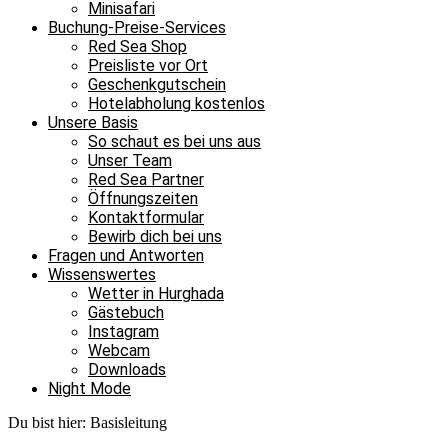
Minisafari
Buchung-Preise-Services
Red Sea Shop
Preisliste vor Ort
Geschenkgutschein
Hotelabholung kostenlos
Unsere Basis
So schaut es bei uns aus
Unser Team
Red Sea Partner
Öffnungszeiten
Kontaktformular
Bewirb dich bei uns
Fragen und Antworten
Wissenswertes
Wetter in Hurghada
Gästebuch
Instagram
Webcam
Downloads
Night Mode
Du bist hier:
Basisleitung