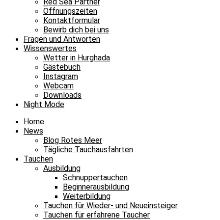
Red Sea Partner
Öffnungszeiten
Kontaktformular
Bewirb dich bei uns
Fragen und Antworten
Wissenswertes
Wetter in Hurghada
Gästebuch
Instagram
Webcam
Downloads
Night Mode
Home
News
Blog Rotes Meer
Tägliche Tauchausfahrten
Tauchen
Ausbildung
Schnuppertauchen
Beginnerausbildung
Weiterbildung
Tauchen für Wieder- und Neueinsteiger
Tauchen für erfahrene Taucher