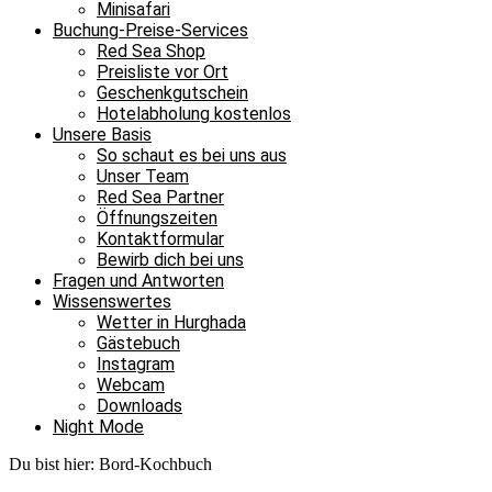
Minisafari
Buchung-Preise-Services
Red Sea Shop
Preisliste vor Ort
Geschenkgutschein
Hotelabholung kostenlos
Unsere Basis
So schaut es bei uns aus
Unser Team
Red Sea Partner
Öffnungszeiten
Kontaktformular
Bewirb dich bei uns
Fragen und Antworten
Wissenswertes
Wetter in Hurghada
Gästebuch
Instagram
Webcam
Downloads
Night Mode
Du bist hier:
Bord-Kochbuch