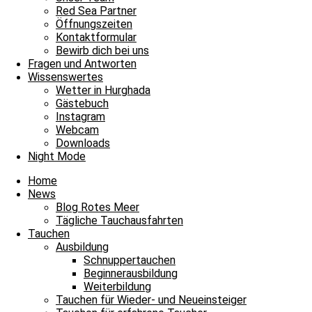
Red Sea Partner
Tägliche Tauchausfahrten
Öffnungszeiten
Kontaktformular
Heute war Unterwasser Anfassen erlaubt
Bewirb dich bei uns
Fragen und Antworten
Bitte einmal aktualisieren, um den Inhalt richtig anzuzeigen Heute wa
Wissenswertes
Wetter in Hurghada
Weiterlesen »
Gästebuch
27. November 2025
Keine Kommentare
Instagram
Webcam
Tägliche Tauchausfahrten
Downloads
Night Mode
Flitterwochen mit Flossen
Home
Bitte einmal aktualisieren, um den Inhalt richtig anzuzeigen Flitterwo
News
Blog Rotes Meer
Weiterlesen »
Tägliche Tauchausfahrten
28. September 2025
Keine Kommentare
Tauchen
Ausbildung
Tägliche Tauchausfahrten
Schnuppertauchen
Beginnerausbildung
Guten Morgen blaues Meer und Sonnenschein
Weiterbildung
Tauchen für Wieder- und Neueinsteiger
Bitte einmal aktualisieren, um den Inhalt richtig anzuzeigen Guten 