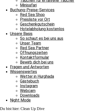
Tauchen für erfahrene Taucher
Minisafari
Weiterlesen »
Buchung-Preise-Services
7. Juni 2025
Keine Kommentare
Red Sea Shop
Preisliste vor Ort
Tägliche Tauchausfahrten
Geschenkgutschein
Hotelabholung kostenlos
In Magawish haben wir heute Müll gesammelt
Unsere Basis
So schaut es bei uns aus
Bitte einmal aktualisieren, um den Inhalt richtig anzuzeigen In Mag
Unser Team
Red Sea Partner
Weiterlesen »
Öffnungszeiten
30. Januar 2025
Keine Kommentare
Kontaktformular
Bewirb dich bei uns
Tägliche Tauchausfahrten
Fragen und Antworten
Wissenswertes
Fette Beute beim Unterwasser Clean Up
Wetter in Hurghada
Gästebuch
Fette Beute beim Unterwasser Clean Up und damit heißt es Leinen lo
Instagram
Weiterlesen »
Webcam
12. Juni 2024
Keine Kommentare
Downloads
Night Mode
Tägliche Tauchausfahrten
Du bist hier:
Clean Up Dive