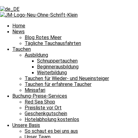
Schlagwort: Clean Up Dive
Schlagwort: Clean Up Dive
Home
News
Blog Rotes Meer
Tägliche Tauchausfahrten
Tägliche Tauchausfahrten
Tauchen
Ausbildung
Erst Leo bewundern und dann auf zum Clean Up
Schnuppertauchen
Beginnerausbildung
Bitte einmal aktualisieren, um den Inhalt richtig anzuzeigen Erst L
Weiterbildung
Weiterlesen »
Tauchen für Wieder- und Neueinsteiger
14. Juli 2026
Keine Kommentare
Tauchen für erfahrene Taucher
Minisafari
Tägliche Tauchausfahrten
Buchung-Preise-Services
Red Sea Shop
Unsere Welt – wie sie uns gefällt
Preisliste vor Ort
Geschenkgutschein
Bitte einmal aktualisieren, um den Inhalt richtig anzuzeigen Unsere We
Hotelabholung kostenlos
Unsere Basis
Weiterlesen »
So schaut es bei uns aus
13. Juli 2026
Keine Kommentare
Unser Team