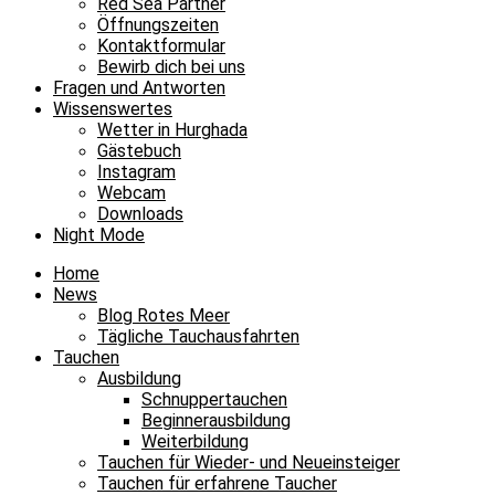
Red Sea Partner
Öffnungszeiten
Kontaktformular
Bewirb dich bei uns
Fragen und Antworten
Wissenswertes
Wetter in Hurghada
Gästebuch
Instagram
Webcam
Downloads
Night Mode
Home
News
Blog Rotes Meer
Tägliche Tauchausfahrten
Tauchen
Ausbildung
Schnuppertauchen
Beginnerausbildung
Weiterbildung
Tauchen für Wieder- und Neueinsteiger
Tauchen für erfahrene Taucher