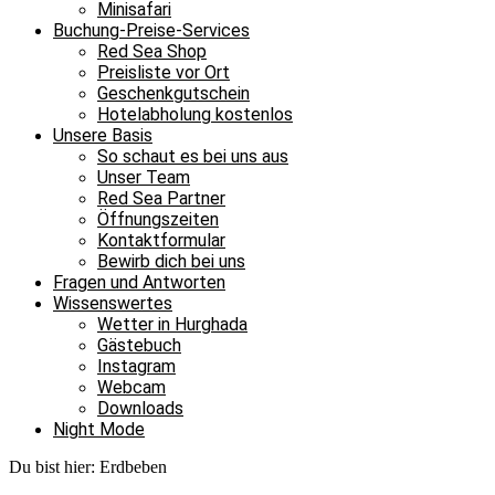
Minisafari
Buchung-Preise-Services
Red Sea Shop
Preisliste vor Ort
Geschenkgutschein
Hotelabholung kostenlos
Unsere Basis
So schaut es bei uns aus
Unser Team
Red Sea Partner
Öffnungszeiten
Kontaktformular
Bewirb dich bei uns
Fragen und Antworten
Wissenswertes
Wetter in Hurghada
Gästebuch
Instagram
Webcam
Downloads
Night Mode
Du bist hier:
Erdbeben