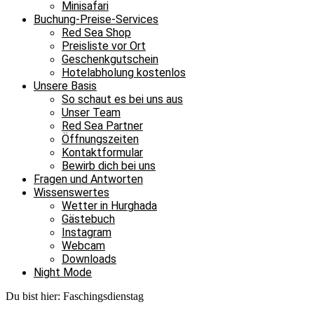
Minisafari
Buchung-Preise-Services
Red Sea Shop
Preisliste vor Ort
Geschenkgutschein
Hotelabholung kostenlos
Unsere Basis
So schaut es bei uns aus
Unser Team
Red Sea Partner
Öffnungszeiten
Kontaktformular
Bewirb dich bei uns
Fragen und Antworten
Wissenswertes
Wetter in Hurghada
Gästebuch
Instagram
Webcam
Downloads
Night Mode
Du bist hier:
Faschingsdienstag