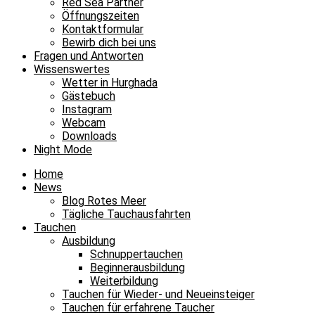
Red Sea Partner
Öffnungszeiten
Kontaktformular
Bewirb dich bei uns
Fragen und Antworten
Wissenswertes
Wetter in Hurghada
Gästebuch
Instagram
Webcam
Downloads
Night Mode
Home
News
Blog Rotes Meer
Tägliche Tauchausfahrten
Tauchen
Ausbildung
Schnuppertauchen
Beginnerausbildung
Weiterbildung
Tauchen für Wieder- und Neueinsteiger
Tauchen für erfahrene Taucher