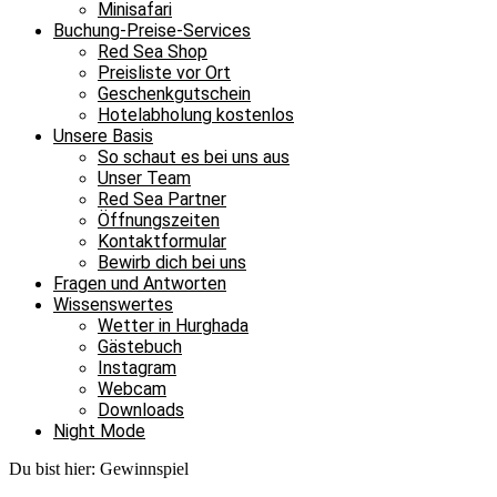
Minisafari
Buchung-Preise-Services
Red Sea Shop
Preisliste vor Ort
Geschenkgutschein
Hotelabholung kostenlos
Unsere Basis
So schaut es bei uns aus
Unser Team
Red Sea Partner
Öffnungszeiten
Kontaktformular
Bewirb dich bei uns
Fragen und Antworten
Wissenswertes
Wetter in Hurghada
Gästebuch
Instagram
Webcam
Downloads
Night Mode
Du bist hier:
Gewinnspiel