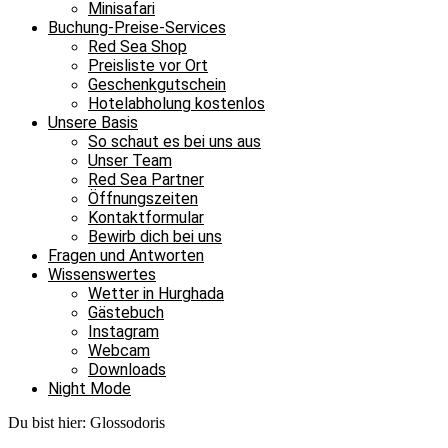
Minisafari
Buchung-Preise-Services
Red Sea Shop
Preisliste vor Ort
Geschenkgutschein
Hotelabholung kostenlos
Unsere Basis
So schaut es bei uns aus
Unser Team
Red Sea Partner
Öffnungszeiten
Kontaktformular
Bewirb dich bei uns
Fragen und Antworten
Wissenswertes
Wetter in Hurghada
Gästebuch
Instagram
Webcam
Downloads
Night Mode
Du bist hier:
Glossodoris