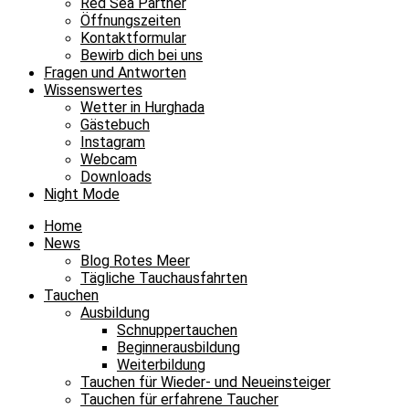
Red Sea Partner
Öffnungszeiten
Kontaktformular
Bewirb dich bei uns
Fragen und Antworten
Wissenswertes
Wetter in Hurghada
Gästebuch
Instagram
Webcam
Downloads
Night Mode
Home
News
Blog Rotes Meer
Tägliche Tauchausfahrten
Tauchen
Ausbildung
Schnuppertauchen
Beginnerausbildung
Weiterbildung
Tauchen für Wieder- und Neueinsteiger
Tauchen für erfahrene Taucher