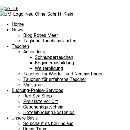
Schlagwort: Gorgonien
Schlagwort: Gorgonien
Home
News
Blog Rotes Meer
Tägliche Tauchausfahrten
Tägliche Tauchausfahrten
Tauchen
Ausbildung
Das Signal ertönt und wir tauchen ab
Schnuppertauchen
Beginnerausbildung
Bitte einmal aktualisieren, um den Inhalt richtig anzuzeigen Das Sign
Weiterbildung
Weiterlesen »
Tauchen für Wieder- und Neueinsteiger
28. Februar 2026
Keine Kommentare
Tauchen für erfahrene Taucher
Minisafari
Tägliche Tauchausfahrten
Buchung-Preise-Services
Red Sea Shop
Auch Blick nach oben kann faszinieren
Preisliste vor Ort
Geschenkgutschein
Bitte einmal aktualisieren, um den Inhalt richtig anzuzeigen Auch Bli
Hotelabholung kostenlos
Unsere Basis
Weiterlesen »
So schaut es bei uns aus
17. Dezember 2025
Keine Kommentare
Unser Team