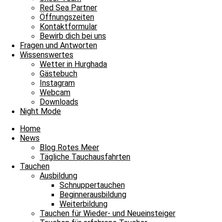
Red Sea Partner
Tägliche Tauchausfahrten
Öffnungszeiten
Kontaktformular
Unterwasser-Uno und noch vieles mehr
Bewirb dich bei uns
Fragen und Antworten
Bitte einmal aktualisieren, um den Inhalt richtig anzuzeigen Unterwa
Wissenswertes
Wetter in Hurghada
Weiterlesen »
Gästebuch
4. August 2025
Keine Kommentare
Instagram
Webcam
Tägliche Tauchausfahrten
Downloads
Night Mode
Mit der Strömung durchs Paradies
Home
Bitte einmal aktualisieren, um den Inhalt richtig anzuzeigen Mit der 
News
Blog Rotes Meer
Weiterlesen »
Tägliche Tauchausfahrten
18. Mai 2025
Keine Kommentare
Tauchen
Ausbildung
Tägliche Tauchausfahrten
Schnuppertauchen
Beginnerausbildung
Das Beste vom Tag
Weiterbildung
Tauchen für Wieder- und Neueinsteiger
Bitte einmal aktualisieren, um den Inhalt richtig anzuzeigen Das Best