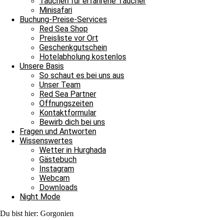
Tauchen für erfahrene Taucher
Minisafari
Weiterlesen »
Buchung-Preise-Services
16. Februar 2025
Keine Kommentare
Red Sea Shop
Preisliste vor Ort
Tägliche Tauchausfahrten
Geschenkgutschein
Hotelabholung kostenlos
Ham Ham und seine prachtvollen Gorgonien
Unsere Basis
So schaut es bei uns aus
Ham Ham und seine prachtvollen Gorgonien und damit heißt es Leinen
Unser Team
Red Sea Partner
Weiterlesen »
Öffnungszeiten
18. Juni 2024
Keine Kommentare
Kontaktformular
Bewirb dich bei uns
Tägliche Tauchausfahrten
Fragen und Antworten
Wissenswertes
Ein kunterbunter Wochenstart
Wetter in Hurghada
Gästebuch
Ein kunterbunter Wochenstart und damit heißt es Leinen los für unser
Instagram
Weiterlesen »
Webcam
31. Juli 2023
Keine Kommentare
Downloads
Night Mode
Tägliche Tauchausfahrten
Du bist hier:
Gorgonien