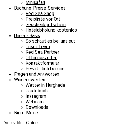
Minisafari
Buchung-Preise-Services
Red Sea Shop
Preisliste vor Ort
Geschenkgutschein
Hotelabholung kostenlos
Unsere Basis
So schaut es bei uns aus
Unser Team
Red Sea Partner
Öffnungszeiten
Kontaktformular
Bewirb dich bei uns
Fragen und Antworten
Wissenswertes
Wetter in Hurghada
Gästebuch
Instagram
Webcam
Downloads
Night Mode
Du bist hier:
Guides