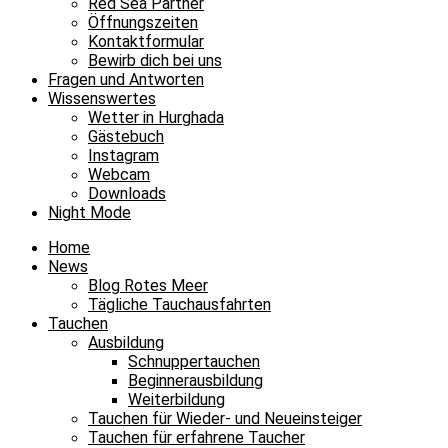
Red Sea Partner
Öffnungszeiten
Kontaktformular
Bewirb dich bei uns
Fragen und Antworten
Wissenswertes
Wetter in Hurghada
Gästebuch
Instagram
Webcam
Downloads
Night Mode
Home
News
Blog Rotes Meer
Tägliche Tauchausfahrten
Tauchen
Ausbildung
Schnuppertauchen
Beginnerausbildung
Weiterbildung
Tauchen für Wieder- und Neueinsteiger
Tauchen für erfahrene Taucher