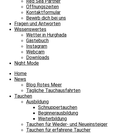
Red Sea Partner
Öffnungszeiten
Kontaktformular
Bewirb dich bei uns
Fragen und Antworten
Wissenswertes
Wetter in Hurghada
Gästebuch
Instagram
Webcam
Downloads
Night Mode
Home
News
Blog Rotes Meer
Tägliche Tauchausfahrten
Tauchen
Ausbildung
Schnuppertauchen
Beginnerausbildung
Weiterbildung
Tauchen für Wieder- und Neueinsteiger
Tauchen für erfahrene Taucher