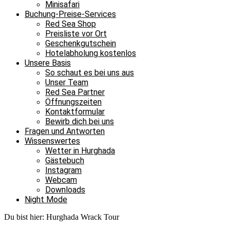
Minisafari
Buchung-Preise-Services
Red Sea Shop
Preisliste vor Ort
Geschenkgutschein
Hotelabholung kostenlos
Unsere Basis
So schaut es bei uns aus
Unser Team
Red Sea Partner
Öffnungszeiten
Kontaktformular
Bewirb dich bei uns
Fragen und Antworten
Wissenswertes
Wetter in Hurghada
Gästebuch
Instagram
Webcam
Downloads
Night Mode
Du bist hier:
Hurghada Wrack Tour