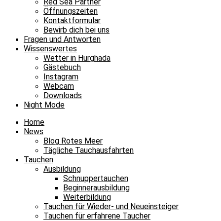
Red Sea Partner
Öffnungszeiten
Kontaktformular
Bewirb dich bei uns
Fragen und Antworten
Wissenswertes
Wetter in Hurghada
Gästebuch
Instagram
Webcam
Downloads
Night Mode
Home
News
Blog Rotes Meer
Tägliche Tauchausfahrten
Tauchen
Ausbildung
Schnuppertauchen
Beginnerausbildung
Weiterbildung
Tauchen für Wieder- und Neueinsteiger
Tauchen für erfahrene Taucher