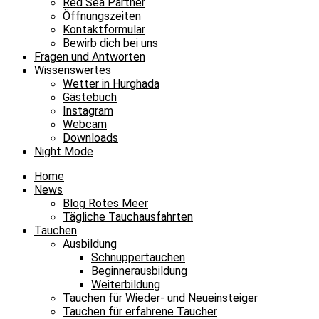
Red Sea Partner
Öffnungszeiten
Kontaktformular
Bewirb dich bei uns
Fragen und Antworten
Wissenswertes
Wetter in Hurghada
Gästebuch
Instagram
Webcam
Downloads
Night Mode
Home
News
Blog Rotes Meer
Tägliche Tauchausfahrten
Tauchen
Ausbildung
Schnuppertauchen
Beginnerausbildung
Weiterbildung
Tauchen für Wieder- und Neueinsteiger
Tauchen für erfahrene Taucher