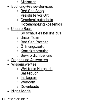
Minisafari
Buchung-Preise-Services
Red Sea Shop
Preisliste vor Ort
Geschenkgutschein
Hotelabholung kostenlos
Unsere Basis
So schaut es bei uns aus
Unser Team
Red Sea Partner
Öffnungszeiten
Kontaktformular
Bewirb dich bei uns
Fragen und Antworten
Wissenswertes
Wetter in Hurghada
Gästebuch
Instagram
Webcam
Downloads
Night Mode
Du bist hier:
klein