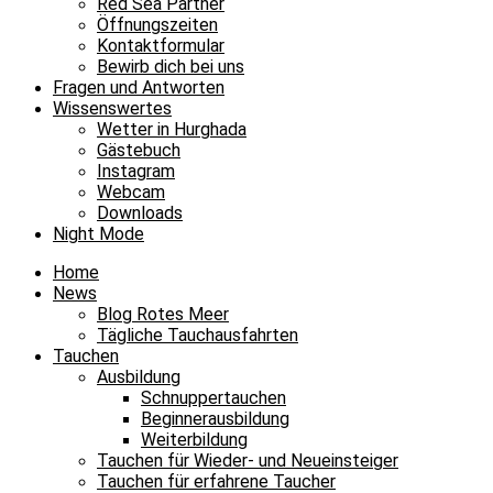
Red Sea Partner
Öffnungszeiten
Kontaktformular
Bewirb dich bei uns
Fragen und Antworten
Wissenswertes
Wetter in Hurghada
Gästebuch
Instagram
Webcam
Downloads
Night Mode
Home
News
Blog Rotes Meer
Tägliche Tauchausfahrten
Tauchen
Ausbildung
Schnuppertauchen
Beginnerausbildung
Weiterbildung
Tauchen für Wieder- und Neueinsteiger
Tauchen für erfahrene Taucher