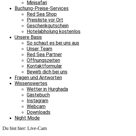
Minisafari
Buchung-Preise-Services
Red Sea Shop
Preisliste vor Ort
Geschenkgutschein
Hotelabholung kostenlos
Unsere Basis
So schaut es bei uns aus
Unser Team
Red Sea Partner
Öffnungszeiten
Kontaktformular
Bewirb dich bei uns
Fragen und Antworten
Wissenswertes
Wetter in Hurghada
Gästebuch
Instagram
Webcam
Downloads
Night Mode
Du bist hier:
Live-Cam