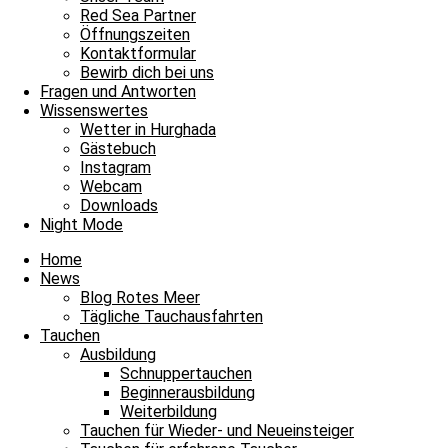
Unsere Basis
Red Sea Partner
Tauchen
Öffnungszeiten
Fragen und Antworten
Kontaktformular
Bewirb dich bei uns
Envelope
Facebook
Youtube
Instagram
Fragen und Antworten
Wissenswertes
James & Mac Diving Center
Wetter in Hurghada
Giftun Azur Resort
Gästebuch
0000 Hurghada / Red Sea / Egypt
Instagram
Tel: +20 122 311 8923
Webcam
Tel Büro: +20 65 3463003
Downloads
Night Mode
Home
News
Blog Rotes Meer
Tägliche Tauchausfahrten
Tauchen
Ausbildung
Schnuppertauchen
Beginnerausbildung
Weiterbildung
Tauchen für Wieder- und Neueinsteiger