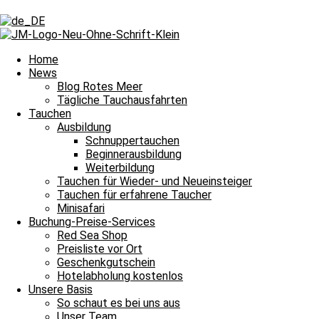
Schlagwort: Makro
Schlagwort: Makro
Home
News
Blog Rotes Meer
Tägliche Tauchausfahrten
Tägliche Tauchausfahrten
Tauchen
Ausbildung
Tauchgänge für Fans der Makro Fotografie
Schnuppertauchen
Beginnerausbildung
Tauchgänge für Fans der Makro Fotografie und damit heißt es Leinen
Weiterbildung
Weiterlesen »
Tauchen für Wieder- und Neueinsteiger
12. Dezember 2021
Keine Kommentare
Tauchen für erfahrene Taucher
Minisafari
Impressum
Buchung-Preise-Services
Datenschutz
Red Sea Shop
Kontakt
Preisliste vor Ort
Stellenangebote / Jobsuche
Geschenkgutschein
Red Sea Partner
Hotelabholung kostenlos
Red Sea Shop
Unsere Basis
So schaut es bei uns aus
News
Unser Team