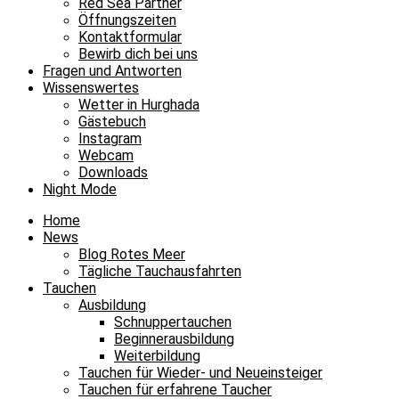
Red Sea Partner
Öffnungszeiten
Kontaktformular
Bewirb dich bei uns
Fragen und Antworten
Wissenswertes
Wetter in Hurghada
Gästebuch
Instagram
Webcam
Downloads
Night Mode
Home
News
Blog Rotes Meer
Tägliche Tauchausfahrten
Tauchen
Ausbildung
Schnuppertauchen
Beginnerausbildung
Weiterbildung
Tauchen für Wieder- und Neueinsteiger
Tauchen für erfahrene Taucher