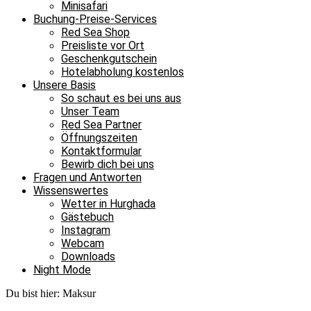
Minisafari
Buchung-Preise-Services
Red Sea Shop
Preisliste vor Ort
Geschenkgutschein
Hotelabholung kostenlos
Unsere Basis
So schaut es bei uns aus
Unser Team
Red Sea Partner
Öffnungszeiten
Kontaktformular
Bewirb dich bei uns
Fragen und Antworten
Wissenswertes
Wetter in Hurghada
Gästebuch
Instagram
Webcam
Downloads
Night Mode
Du bist hier:
Maksur