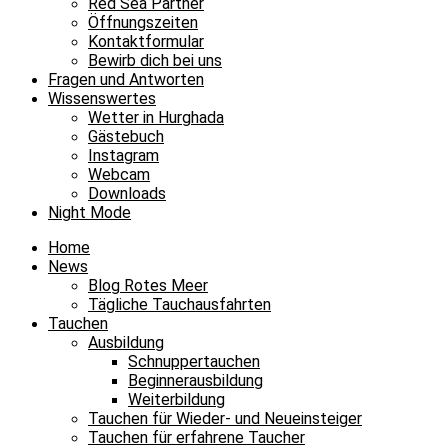
Red Sea Partner
Öffnungszeiten
Kontaktformular
Bewirb dich bei uns
Fragen und Antworten
Wissenswertes
Wetter in Hurghada
Gästebuch
Instagram
Webcam
Downloads
Night Mode
Home
News
Blog Rotes Meer
Tägliche Tauchausfahrten
Tauchen
Ausbildung
Schnuppertauchen
Beginnerausbildung
Weiterbildung
Tauchen für Wieder- und Neueinsteiger
Tauchen für erfahrene Taucher