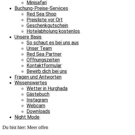
Minisafari
Buchung-Preise-Services
Red Sea Shop
Preisliste vor Ort
Geschenkgutschein
Hotelabholung kostenlos
Unsere Basis
So schaut es bei uns aus
Unser Team
Red Sea Partner
Öffnungszeiten
Kontaktformular
Bewirb dich bei uns
Fragen und Antworten
Wissenswertes
Wetter in Hurghada
Gästebuch
Instagram
Webcam
Downloads
Night Mode
Du bist hier:
Meer offen