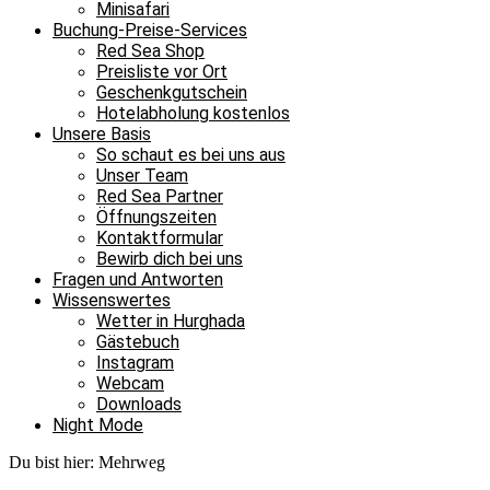
Minisafari
Buchung-Preise-Services
Red Sea Shop
Preisliste vor Ort
Geschenkgutschein
Hotelabholung kostenlos
Unsere Basis
So schaut es bei uns aus
Unser Team
Red Sea Partner
Öffnungszeiten
Kontaktformular
Bewirb dich bei uns
Fragen und Antworten
Wissenswertes
Wetter in Hurghada
Gästebuch
Instagram
Webcam
Downloads
Night Mode
Du bist hier:
Mehrweg