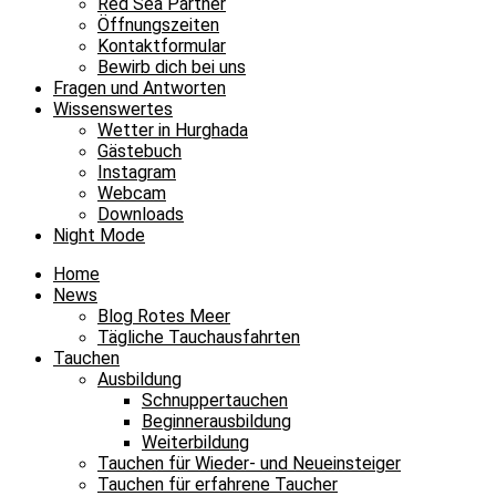
Red Sea Partner
Öffnungszeiten
Kontaktformular
Bewirb dich bei uns
Fragen und Antworten
Wissenswertes
Wetter in Hurghada
Gästebuch
Instagram
Webcam
Downloads
Night Mode
Home
News
Blog Rotes Meer
Tägliche Tauchausfahrten
Tauchen
Ausbildung
Schnuppertauchen
Beginnerausbildung
Weiterbildung
Tauchen für Wieder- und Neueinsteiger
Tauchen für erfahrene Taucher