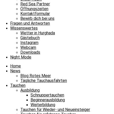
Unsere Basis
Red Sea Partner
Tauchen
Öffnungszeiten
Fragen und Antworten
Kontaktformular
Bewirb dich bei uns
Envelope
Facebook
Youtube
Instagram
Fragen und Antworten
Wissenswertes
James & Mac Diving Center
Wetter in Hurghada
Giftun Azur Resort
Gästebuch
0000 Hurghada / Red Sea / Egypt
Instagram
Tel: +20 122 311 8923
Webcam
Tel Büro: +20 65 3463003
Downloads
Night Mode
Home
News
Blog Rotes Meer
Tägliche Tauchausfahrten
Tauchen
Ausbildung
Schnuppertauchen
Beginnerausbildung
Weiterbildung
Tauchen für Wieder- und Neueinsteiger