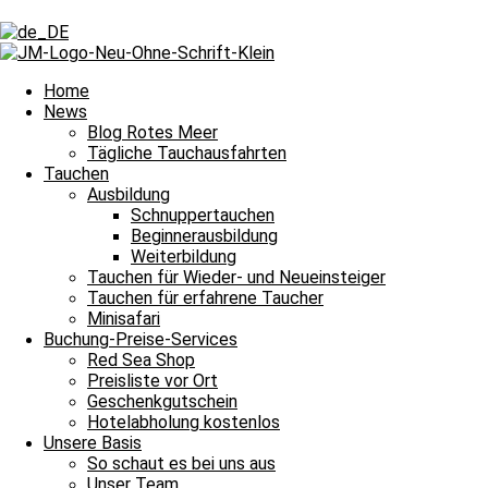
Schlagwort: Moses Seezunge
Schlagwort: Moses Seezunge
Home
News
Blog Rotes Meer
Tägliche Tauchausfahrten
Tägliche Tauchausfahrten
Tauchen
Ausbildung
Unsere Welt unter Wasser
Schnuppertauchen
Beginnerausbildung
Bitte einmal aktualisieren, um den Inhalt richtig anzuzeigen Unsere W
Weiterbildung
Weiterlesen »
Tauchen für Wieder- und Neueinsteiger
21. September 2025
Keine Kommentare
Tauchen für erfahrene Taucher
Minisafari
Impressum
Buchung-Preise-Services
Datenschutz
Red Sea Shop
Kontakt
Preisliste vor Ort
Stellenangebote / Jobsuche
Geschenkgutschein
Red Sea Partner
Hotelabholung kostenlos
Red Sea Shop
Unsere Basis
So schaut es bei uns aus
News
Unser Team