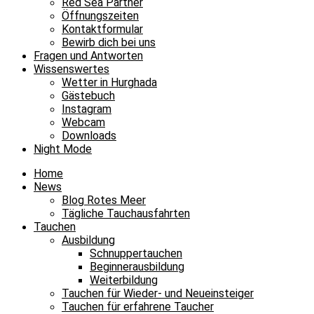
Red Sea Partner
Öffnungszeiten
Kontaktformular
Bewirb dich bei uns
Fragen und Antworten
Wissenswertes
Wetter in Hurghada
Gästebuch
Instagram
Webcam
Downloads
Night Mode
Home
News
Blog Rotes Meer
Tägliche Tauchausfahrten
Tauchen
Ausbildung
Schnuppertauchen
Beginnerausbildung
Weiterbildung
Tauchen für Wieder- und Neueinsteiger
Tauchen für erfahrene Taucher