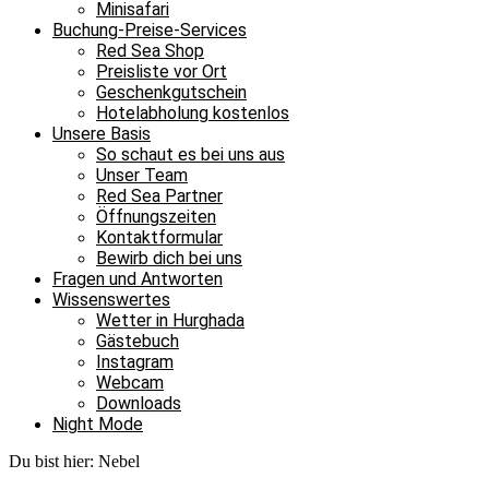
Minisafari
Buchung-Preise-Services
Red Sea Shop
Preisliste vor Ort
Geschenkgutschein
Hotelabholung kostenlos
Unsere Basis
So schaut es bei uns aus
Unser Team
Red Sea Partner
Öffnungszeiten
Kontaktformular
Bewirb dich bei uns
Fragen und Antworten
Wissenswertes
Wetter in Hurghada
Gästebuch
Instagram
Webcam
Downloads
Night Mode
Du bist hier:
Nebel