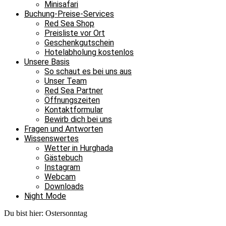
Minisafari
Buchung-Preise-Services
Red Sea Shop
Preisliste vor Ort
Geschenkgutschein
Hotelabholung kostenlos
Unsere Basis
So schaut es bei uns aus
Unser Team
Red Sea Partner
Öffnungszeiten
Kontaktformular
Bewirb dich bei uns
Fragen und Antworten
Wissenswertes
Wetter in Hurghada
Gästebuch
Instagram
Webcam
Downloads
Night Mode
Du bist hier:
Ostersonntag