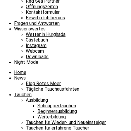
Red Sea Partner
Öffnungszeiten
Kontaktformular
Bewirb dich bei uns
Fragen und Antworten
Wissenswertes
Wetter in Hurghada
Gästebuch
Instagram
Webcam
Downloads
Night Mode
Home
News
Blog Rotes Meer
Tägliche Tauchausfahrten
Tauchen
Ausbildung
Schnuppertauchen
Beginnerausbildung
Weiterbildung
Tauchen für Wieder- und Neueinsteiger
Tauchen für erfahrene Taucher