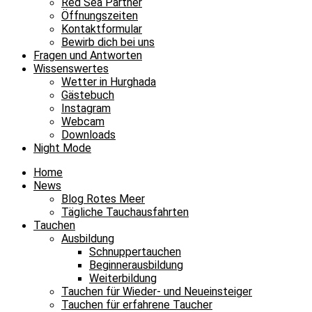
Red Sea Partner
Öffnungszeiten
Kontaktformular
Bewirb dich bei uns
Fragen und Antworten
Wissenswertes
Wetter in Hurghada
Gästebuch
Instagram
Webcam
Downloads
Night Mode
Home
News
Blog Rotes Meer
Tägliche Tauchausfahrten
Tauchen
Ausbildung
Schnuppertauchen
Beginnerausbildung
Weiterbildung
Tauchen für Wieder- und Neueinsteiger
Tauchen für erfahrene Taucher