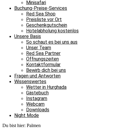
Minisafari
Buchung-Preise-Services
Red Sea Shop
Preisliste vor Ort
Geschenkgutschein
Hotelabholung kostenlos
Unsere Basis
So schaut es bei uns aus
Unser Team
Red Sea Partner
Öffnungszeiten
Kontaktformular
Bewirb dich bei uns
Fragen und Antworten
Wissenswertes
Wetter in Hurghada
Gästebuch
Instagram
Webcam
Downloads
Night Mode
Du bist hier:
Palmen