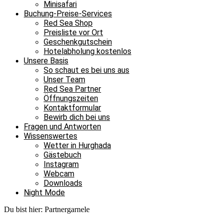
Minisafari
Buchung-Preise-Services
Red Sea Shop
Preisliste vor Ort
Geschenkgutschein
Hotelabholung kostenlos
Unsere Basis
So schaut es bei uns aus
Unser Team
Red Sea Partner
Öffnungszeiten
Kontaktformular
Bewirb dich bei uns
Fragen und Antworten
Wissenswertes
Wetter in Hurghada
Gästebuch
Instagram
Webcam
Downloads
Night Mode
Du bist hier:
Partnergarnele