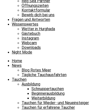
Red Sea Partner
Öffnungszeiten
Kontaktformular
Bewirb dich bei uns
Fragen und Antworten
Wissenswertes
Wetter in Hurghada
Gästebuch
Instagram
Webcam
Downloads
Night Mode
Home
News
Blog Rotes Meer
Tägliche Tauchausfahrten
Tauchen
Ausbildung
Schnuppertauchen
Beginnerausbildung
Weiterbildung
Tauchen für Wieder- und Neueinsteiger
Tauchen für erfahrene Taucher