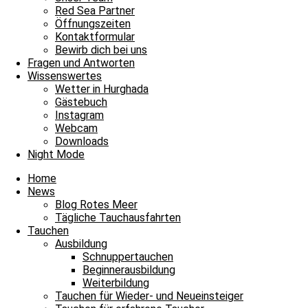
Unsere Basis
Red Sea Partner
Tauchen
Öffnungszeiten
Fragen und Antworten
Kontaktformular
Bewirb dich bei uns
Envelope
Facebook
Youtube
Instagram
Fragen und Antworten
Wissenswertes
James & Mac Diving Center
Wetter in Hurghada
Giftun Azur Resort
Gästebuch
0000 Hurghada / Red Sea / Egypt
Instagram
Tel: +20 122 311 8923
Webcam
Tel Büro: +20 65 3463003
Downloads
Night Mode
Home
News
Blog Rotes Meer
Tägliche Tauchausfahrten
Tauchen
Ausbildung
Schnuppertauchen
Beginnerausbildung
Weiterbildung
Tauchen für Wieder- und Neueinsteiger