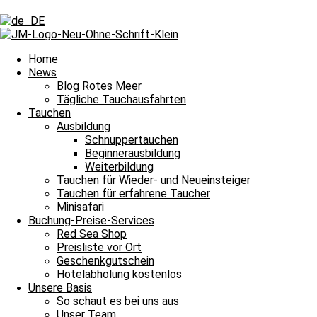
Schlagwort: Petra
Schlagwort: Petra
Home
News
Blog Rotes Meer
Tägliche Tauchausfahrten
Blog Rotes Meer
Tauchen
Ausbildung
Dekobier mit Helle, Tobi, Petra und Khaled
Schnuppertauchen
Beginnerausbildung
Dekobier mit Helle, Tobi, Petra und Khaled Wir haben uns gedacht, w
Weiterbildung
Weiterlesen »
Tauchen für Wieder- und Neueinsteiger
4. März 2021
Keine Kommentare
Tauchen für erfahrene Taucher
Minisafari
Impressum
Buchung-Preise-Services
Datenschutz
Red Sea Shop
Kontakt
Preisliste vor Ort
Stellenangebote / Jobsuche
Geschenkgutschein
Red Sea Partner
Hotelabholung kostenlos
Red Sea Shop
Unsere Basis
So schaut es bei uns aus
News
Unser Team