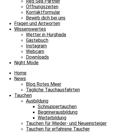
Red Sea Partner
Öffnungszeiten
Kontaktformular
Bewirb dich bei uns
Fragen und Antworten
Wissenswertes
Wetter in Hurghada
Gästebuch
Instagram
Webcam
Downloads
Night Mode
Home
News
Blog Rotes Meer
Tägliche Tauchausfahrten
Tauchen
Ausbildung
Schnuppertauchen
Beginnerausbildung
Weiterbildung
Tauchen für Wieder- und Neueinsteiger
Tauchen für erfahrene Taucher