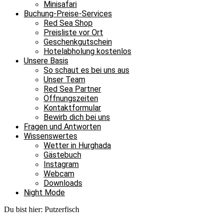
Minisafari
Buchung-Preise-Services
Red Sea Shop
Preisliste vor Ort
Geschenkgutschein
Hotelabholung kostenlos
Unsere Basis
So schaut es bei uns aus
Unser Team
Red Sea Partner
Öffnungszeiten
Kontaktformular
Bewirb dich bei uns
Fragen und Antworten
Wissenswertes
Wetter in Hurghada
Gästebuch
Instagram
Webcam
Downloads
Night Mode
Du bist hier:
Putzerfisch