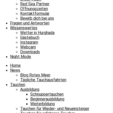
Red Sea Partner
Envelope
Facebook
Youtube
Instagram
Öffnungszeiten
Kontaktformular
James & Mac Diving Center
Bewirb dich bei uns
Giftun Azur Resort
Fragen und Antworten
0000 Hurghada / Red Sea / Egypt
Wissenswertes
Tel: +20 122 311 8923
Wetter in Hurghada
Tel Büro: +20 65 3463003
Gästebuch
Instagram
Webcam
Downloads
Night Mode
Home
News
Blog Rotes Meer
Tägliche Tauchausfahrten
Tauchen
Ausbildung
Schnuppertauchen
Beginnerausbildung
Weiterbildung
Tauchen für Wieder- und Neueinsteiger