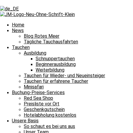
Schlagwort: Raubfisch
Schlagwort: Raubfisch
Home
News
Blog Rotes Meer
Die Graue Muräne – Ein Raubfisch
Tägliche Tauchausfahrten
Tauchen
Die Graue Muräne – Ein Raubfisch Wusstet ihr, dass Graue Muränen 
Ausbildung
Schnuppertauchen
Weiterlesen »
Beginnerausbildung
5. Juli 2023
Keine Kommentare
Weiterbildung
Impressum
Tauchen für Wieder- und Neueinsteiger
Datenschutz
Tauchen für erfahrene Taucher
Kontakt
Minisafari
Stellenangebote / Jobsuche
Buchung-Preise-Services
Red Sea Partner
Red Sea Shop
Red Sea Shop
Preisliste vor Ort
Geschenkgutschein
News
Hotelabholung kostenlos
Unsere Basis
Unsere Basis
Tauchen
So schaut es bei uns aus
Fragen und Antworten
Unser Team