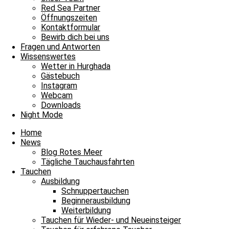
Red Sea Partner
Tägliche Tauchausfahrten
Öffnungszeiten
Kontaktformular
Fische zählen am Samstag
Bewirb dich bei uns
Fragen und Antworten
Fische zählen am Samstag und damit heißt es Leinen los für unsere t
Wissenswertes
Wetter in Hurghada
Weiterlesen »
Gästebuch
3. Februar 2024
Keine Kommentare
Instagram
Webcam
Impressum
Downloads
Datenschutz
Night Mode
Kontakt
Stellenangebote / Jobsuche
Home
Red Sea Partner
News
Red Sea Shop
Blog Rotes Meer
Tägliche Tauchausfahrten
News
Tauchen
Unsere Basis
Ausbildung
Tauchen
Schnuppertauchen
Fragen und Antworten
Beginnerausbildung
Weiterbildung
Envelope
Facebook
Youtube
Instagram
Tauchen für Wieder- und Neueinsteiger