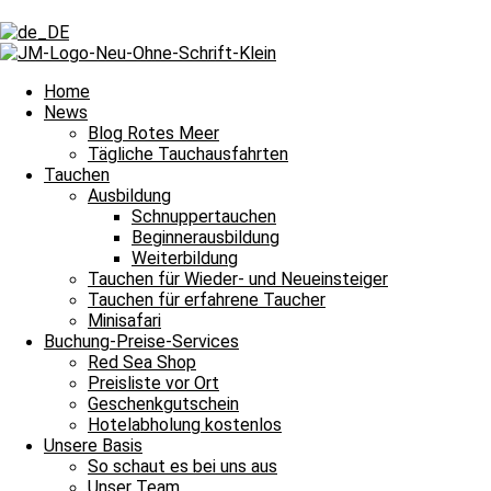
Schlagwort: Red Sea
Schlagwort: Red Sea
Home
News
Blog Rotes Meer
Tägliche Tauchausfahrten
Tägliche Tauchausfahrten
Tauchen
Ausbildung
Spanische Tänzerin und viele bunte Fische
Schnuppertauchen
Beginnerausbildung
Spanische Tänzerin und viele bunte Fische und damit heißt es Leinen
Weiterbildung
Weiterlesen »
Tauchen für Wieder- und Neueinsteiger
16. Juni 2024
Keine Kommentare
Tauchen für erfahrene Taucher
Minisafari
Tägliche Tauchausfahrten
Buchung-Preise-Services
Red Sea Shop
Ab zum Schwarmfisch
Preisliste vor Ort
Geschenkgutschein
Ab zum Schwarmfisch und damit heißt es Leinen los für unsere täglic
Hotelabholung kostenlos
Unsere Basis
Weiterlesen »
So schaut es bei uns aus
14. April 2024
Keine Kommentare
Unser Team