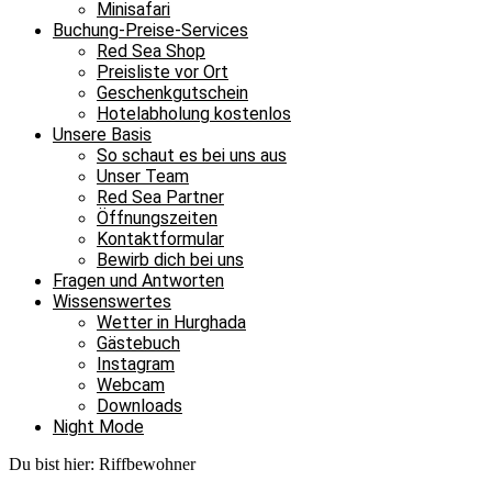
Minisafari
Buchung-Preise-Services
Red Sea Shop
Preisliste vor Ort
Geschenkgutschein
Hotelabholung kostenlos
Unsere Basis
So schaut es bei uns aus
Unser Team
Red Sea Partner
Öffnungszeiten
Kontaktformular
Bewirb dich bei uns
Fragen und Antworten
Wissenswertes
Wetter in Hurghada
Gästebuch
Instagram
Webcam
Downloads
Night Mode
Du bist hier:
Riffbewohner