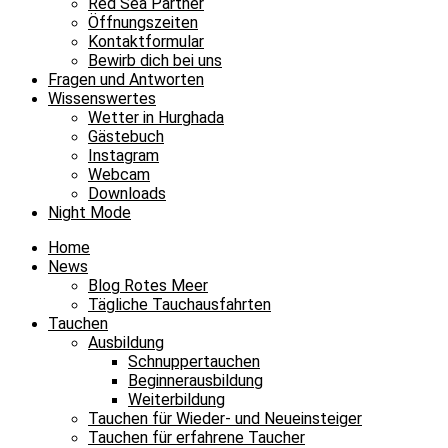
Red Sea Partner
Öffnungszeiten
Kontaktformular
Bewirb dich bei uns
Fragen und Antworten
Wissenswertes
Wetter in Hurghada
Gästebuch
Instagram
Webcam
Downloads
Night Mode
Home
News
Blog Rotes Meer
Tägliche Tauchausfahrten
Tauchen
Ausbildung
Schnuppertauchen
Beginnerausbildung
Weiterbildung
Tauchen für Wieder- und Neueinsteiger
Tauchen für erfahrene Taucher