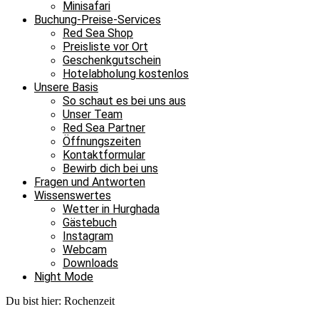
Minisafari
Buchung-Preise-Services
Red Sea Shop
Preisliste vor Ort
Geschenkgutschein
Hotelabholung kostenlos
Unsere Basis
So schaut es bei uns aus
Unser Team
Red Sea Partner
Öffnungszeiten
Kontaktformular
Bewirb dich bei uns
Fragen und Antworten
Wissenswertes
Wetter in Hurghada
Gästebuch
Instagram
Webcam
Downloads
Night Mode
Du bist hier:
Rochenzeit