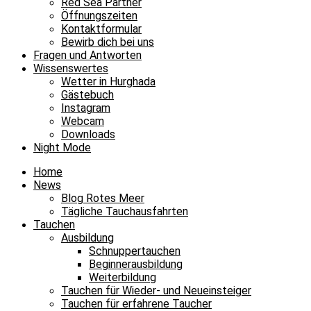
Red Sea Partner
Öffnungszeiten
Kontaktformular
Bewirb dich bei uns
Fragen und Antworten
Wissenswertes
Wetter in Hurghada
Gästebuch
Instagram
Webcam
Downloads
Night Mode
Home
News
Blog Rotes Meer
Tägliche Tauchausfahrten
Tauchen
Ausbildung
Schnuppertauchen
Beginnerausbildung
Weiterbildung
Tauchen für Wieder- und Neueinsteiger
Tauchen für erfahrene Taucher