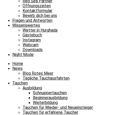
Red Sea Partner
Öffnungszeiten
Kontaktformular
Bewirb dich bei uns
Fragen und Antworten
Wissenswertes
Wetter in Hurghada
Gästebuch
Instagram
Webcam
Downloads
Night Mode
Home
News
Blog Rotes Meer
Tägliche Tauchausfahrten
Tauchen
Ausbildung
Schnuppertauchen
Beginnerausbildung
Weiterbildung
Tauchen für Wieder- und Neueinsteiger
Tauchen für erfahrene Taucher