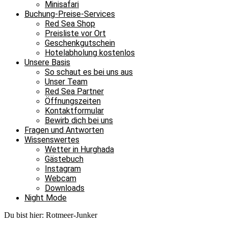
Minisafari
Buchung-Preise-Services
Red Sea Shop
Preisliste vor Ort
Geschenkgutschein
Hotelabholung kostenlos
Unsere Basis
So schaut es bei uns aus
Unser Team
Red Sea Partner
Öffnungszeiten
Kontaktformular
Bewirb dich bei uns
Fragen und Antworten
Wissenswertes
Wetter in Hurghada
Gästebuch
Instagram
Webcam
Downloads
Night Mode
Du bist hier:
Rotmeer-Junker