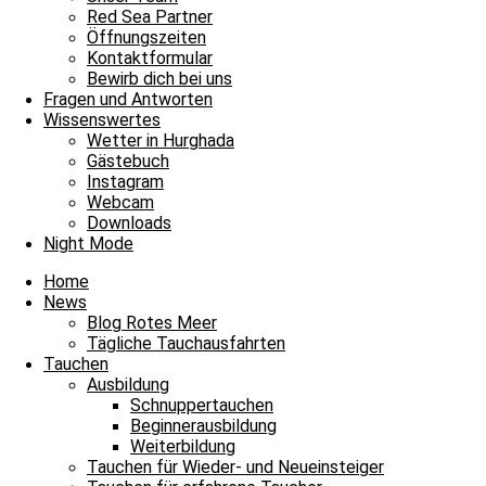
Red Sea Partner
Tägliche Tauchausfahrten
Öffnungszeiten
Kontaktformular
Zurück von einer schönen Minisafari im Süden
Bewirb dich bei uns
Fragen und Antworten
Bitte einmal aktualisieren, um den Inhalt richtig anzuzeigen Zurück 
Wissenswertes
Wetter in Hurghada
Weiterlesen »
Gästebuch
11. Oktober 2024
Keine Kommentare
Instagram
Webcam
Tägliche Tauchausfahrten
Downloads
Night Mode
Herrliches Tauchwetter zum Wochenstart
Home
Herrliches Tauchwetter zum Wochenstart und damit heißt es Leinen lo
News
Blog Rotes Meer
Weiterlesen »
Tägliche Tauchausfahrten
26. August 2024
Keine Kommentare
Tauchen
Ausbildung
Tägliche Tauchausfahrten
Schnuppertauchen
Beginnerausbildung
Gut gelaunt zurück von der Minisafari
Weiterbildung
Tauchen für Wieder- und Neueinsteiger
Gut gelaunt zurück von der Minisafari und damit heißt es Leinen los