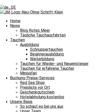
Schlagwort: Safaga
Schlagwort: Safaga
Home
News
Blog Rotes Meer
Tägliche Tauchausfahrten
Tägliche Tauchausfahrten
Tauchen
Ausbildung
Andächtige Tauchgänge an der Salem Express
Schnuppertauchen
Beginnerausbildung
Bitte einmal aktualisieren, um den Inhalt richtig anzuzeigen Andächt
Weiterbildung
Weiterlesen »
Tauchen für Wieder- und Neueinsteiger
23. September 2025
Keine Kommentare
Tauchen für erfahrene Taucher
Minisafari
Tägliche Tauchausfahrten
Buchung-Preise-Services
Red Sea Shop
Drop Offs erkunden im schönen Süden
Preisliste vor Ort
Geschenkgutschein
Bitte einmal aktualisieren, um den Inhalt richtig anzuzeigen Drop Of
Hotelabholung kostenlos
Unsere Basis
Weiterlesen »
So schaut es bei uns aus
28. Juni 2025
Keine Kommentare
Unser Team