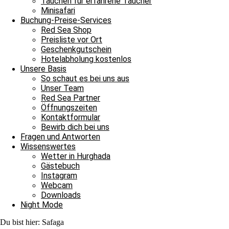
Tauchen für erfahrene Taucher
Minisafari
Weiterlesen »
Buchung-Preise-Services
30. Mai 2024
Keine Kommentare
Red Sea Shop
Preisliste vor Ort
Tägliche Tauchausfahrten
Geschenkgutschein
Hotelabholung kostenlos
Ein sonniger Freitag am und im Roten Meer
Unsere Basis
So schaut es bei uns aus
Ein sonniger Freitag am und im Roten Meer und damit heißt es Leine
Unser Team
Red Sea Partner
Weiterlesen »
Öffnungszeiten
3. Mai 2024
Keine Kommentare
Kontaktformular
Bewirb dich bei uns
Tägliche Tauchausfahrten
Fragen und Antworten
Wissenswertes
Der Süden ruft nach uns
Wetter in Hurghada
Gästebuch
Der Süden ruft nach uns und damit heißt es Leinen los für unsere tä
Instagram
Weiterlesen »
Webcam
14. März 2024
Keine Kommentare
Downloads
Night Mode
Tägliche Tauchausfahrten
Du bist hier:
Safaga